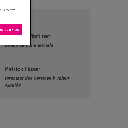
 vous pouvez
Animé par :
les cookies
Ludivine Martinet
Directrice Commerciale
Patrick Huser
Directeur des Services à Valeur
Ajoutée