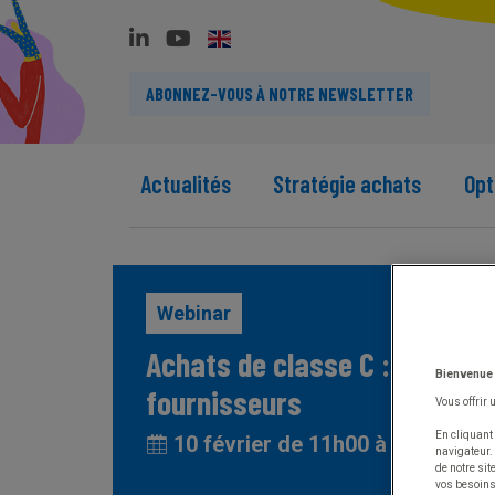
ABONNEZ-VOUS À NOTRE NEWSLETTER
Actualités
Stratégie achats
Opt
Webinar
Achats de classe C : optimise
Bienvenue
fournisseurs
Vous offrir 
En cliquant 
10 février de 11h00 à 11h30
navigateur.
de notre si
vos besoins 