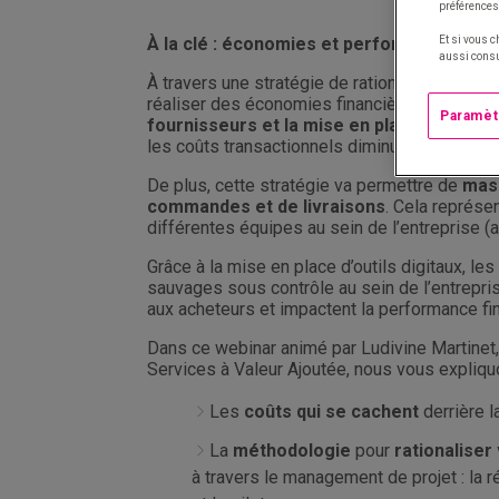
préférences
Et si vous c
À la clé : économies et performance pour 
aussi consu
À travers une stratégie de rationalisation du 
réaliser des économies financières pour leur 
Paramèt
fournisseurs et la mise en place d’outils d
les coûts transactionnels diminuent considé
De plus, cette stratégie va permettre de
mass
commandes et de livraisons
. Cela représe
différentes équipes au sein de l’entreprise (
Grâce à la mise en place d’outils digitaux, l
sauvages sous contrôle au sein de l’entrepri
aux acheteurs et impactent la performance fi
Dans ce webinar animé par Ludivine Martinet,
Services à Valeur Ajoutée, nous vous expliqu
Les
coûts qui se cachent
derrière l
La
méthodologie
pour
rationaliser
à travers le management de projet : la ré