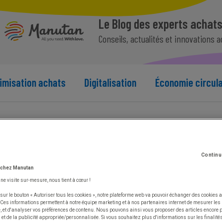
Le Blog des experts achat
Conseils, actualités et innovations 
imisation achats
Digitalisation
Économie circula
Continu
z votre portefeuille
 chez Manutan
une visite sur-mesure, nous tient à cœur !
sur le bouton « Autoriser tous les cookies », notre plateforme web va pouvoir échanger des cookies a
 Ces informations permettent à notre équipe marketing et à nos partenaires internet de mesurer le
te, et d'analyser vos préférences de contenu. Nous pouvons ainsi vous proposer des articles encore
et de la publicité appropriée/personnalisée. Si vous souhaitez plus d'informations sur les finalités