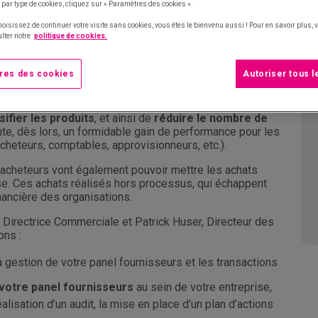
 par type de cookies, cliquez sur « Paramètres des cookies ».
hoisissez de continuer votre visite sans cookies, vous êtes le bienvenu aussi ! Pour en savoir plus,
l’entreprise
lter notre
politique de cookies.
panel fournisseurs, les acheteurs vont, tout d’abord,
entreprise. En effet,
avec un moindre nombre de
res des cookies
Autoriser tous 
igitaux
, les coûts de gestion de la base fournisseurs et
rablement.
ifier les produits
, et ainsi de
réduire le nombre de
nte, dès lors, un formidable gain de performance pour les
acheteurs, comptables, approvisionneurs, etc.).
es acheteurs vont également pouvoir mettre les achats
se. Ces achats réalisés hors processus, qui échappent
nancière des organisations.
 Directrice Commerciale et Patrick Huser, Directeur des
ons :
a gestion de votre panel fournisseurs et les transactions
 votre panel fournisseurs
au sein de votre entreprise,
alisation d’un audit, la mise en place d’un plan d’actions