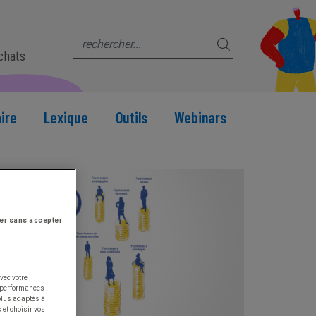
s
achats
ire
Lexique
Outils
Webinars
er sans accepter
vec votre
s performances
 plus adaptés à
 et choisir vos