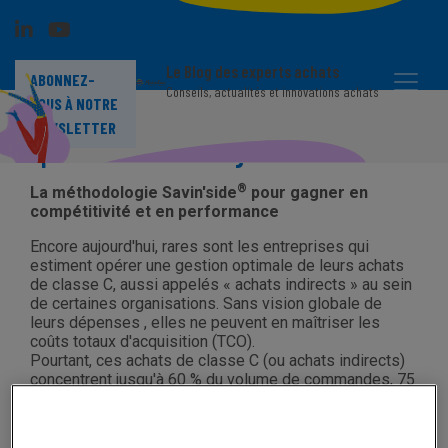
Le Blog des experts achats
ABONNEZ-
Conseils, actualités et innovations achats
VOUS À NOTRE
Achats de classe C : 6 leviers pour
NEWSLETTER
optimiser votre stratégie
®
La méthodologie Savin'side
pour gagner en
compétitivité et en performance
Encore aujourd'hui, rares sont les entreprises qui
estiment opérer une gestion optimale de leurs achats
de classe C, aussi appelés « achats indirects » au sein
de certaines organisations. Sans vision globale de
leurs dépenses , elles ne peuvent en maîtriser les
coûts totaux d'acquisition (TCO).
Pourtant, ces achats de classe C (ou achats indirects)
concentrent jusqu'à 60 % du volume de commandes, 75
% du nombre de fournisseurs et 85 % des articles*.
Parce que leur gestion est bien moins structurée, les
sources de coûts cachés sont multiples : achats hors