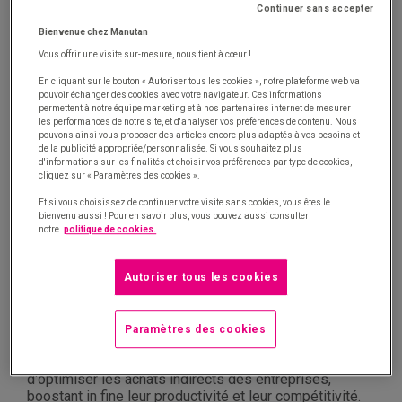
processus, erreurs et retours, trop large portefeuille de
Continuer sans accepter
fournisseurs, nombreuses livraisons, service après-
Bienvenue chez Manutan
vente, etc.
Dès lors, il semble essentiel d'avoir une représentation
Vous offrir une visite sur-mesure, nous tient à cœur !
claire de sa gestion des achats indirects (dépenses,
En cliquant sur le bouton « Autoriser tous les cookies », notre plateforme web va
processus, politique achats...) pour mettre cette
pouvoir échanger des cookies avec votre navigateur. Ces informations
catégorie sous contrôle. C'est ainsi que les directions
permettent à notre équipe marketing et à nos partenaires internet de mesurer
les performances de notre site, et d'analyser vos préférences de contenu. Nous
achats pourront réaliser des économies substantielles,
pouvons ainsi vous proposer des articles encore plus adaptés à vos besoins et
gagner en efficience et mieux satisfaire leurs clients
de la publicité appropriée/personnalisée. Si vous souhaitez plus
internes.
d'informations sur les finalités et choisir vos préférences par type de cookies,
cliquez sur « Paramètres des cookies ».
Face à ce constat, l'analyse des données constitue le
Et si vous choisissez de continuer votre visite sans cookies, vous êtes le
point de départ de la solution à cette problématique
bienvenu aussi ! Pour en savoir plus, vous pouvez aussi consulter
autour des achats indirects. En compilant la data
notre
politique de cookies.
nécessaire, les entreprises peuvent identifier plusieurs
leviers à actionner.
À partir de ces leviers, une méthode éprouvée et
Autoriser tous les cookies
fondée sur l'amélioration continue permet d'adapter la
politique achats et de rationaliser les coûts cachés de
ces achats de classe C, également nommés achats
Paramètres des cookies
indirects. Correctement déployée avec un fournisseur
expert sur ces sujets, cette méthodologie permet
d'optimiser les achats indirects des entreprises,
boostant in fine leur productivité et leur compétitivité.