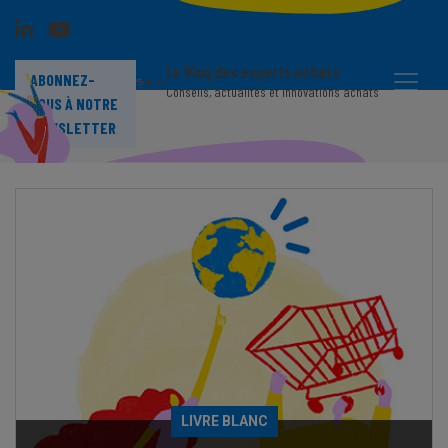
Le Blog des experts achats
ABONNEZ-
Conseils, actualités et innovations achats
VOUS À NOTRE
CENTRE DE RESSOURCES
NEWSLETTER
LIVRE BLANC