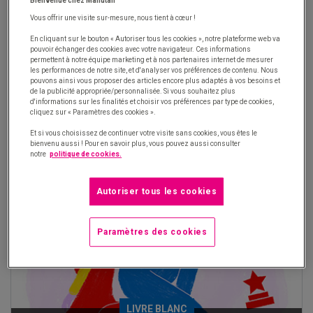
Bienvenue chez Manutan
GAGNEZ EN PERFORMANCE EN OPTIMISANT LA
Vous offrir une visite sur-mesure, nous tient à cœur !
LOGISTIQUE DE VOS ACHATS DE CLASSE C
En cliquant sur le bouton « Autoriser tous les cookies », notre plateforme web va
pouvoir échanger des cookies avec votre navigateur. Ces informations
permettent à notre équipe marketing et à nos partenaires internet de mesurer
les performances de notre site, et d'analyser vos préférences de contenu. Nous
JE TÉLÉCHARGE
pouvons ainsi vous proposer des articles encore plus adaptés à vos besoins et
de la publicité appropriée/personnalisée. Si vous souhaitez plus
d'informations sur les finalités et choisir vos préférences par type de cookies,
cliquez sur « Paramètres des cookies ».
Et si vous choisissez de continuer votre visite sans cookies, vous êtes le
bienvenu aussi ! Pour en savoir plus, vous pouvez aussi consulter
notre
politique de cookies.
Autoriser tous les cookies
Paramètres des cookies
LIVRE BLANC