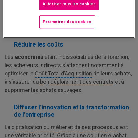
Autoriser tous les cookies
Rôle aux multiples casquettes, l’acheteur indirect
assume cinq missions majeures, inhérentes aux
Paramètres des cookies
achats, mais avec ses propres leviers d’actions.
Réduire les coûts
Les
économies
étant indissociables de la fonction,
les acheteurs indirects s’attachent notamment à
optimiser le
Coût Total d’Acquisition
de leurs achats,
à s’assurer du
bon déploiement des contrats
et à
supprimer les achats sauvages.
Diffuser l’innovation et la transformation
de l’entreprise
La
digitalisation du métier et de ses processus
est
une véritable priorité. Grâce à une solution e-achat