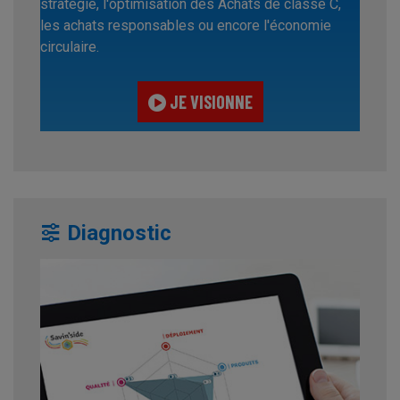
stratégie, l'optimisation des Achats de classe C,
les achats responsables ou encore l'économie
circulaire.
JE VISIONNE
Diagnostic