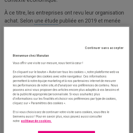
À ce titre, les entreprises ont revu leur organisation
achat. Selon
une étude
publiée en 2019 et menée
conjointement par Acxias et Ressource Consulting,
près de 3/4 des entreprises sont désormais
dotées d’une direction achats indirects
(contre 61
Continuer sans accepter
% en 2017 et 44 % en 2016). Cependant, l’importance
Bienvenue chez Manutan
donnée à cette catégorie d’achat varie beaucoup
Vous offrir une visite sur-mesure, nous tient à cœur !
selon les entreprises. Non prioritaires dans certains
En cliquant sur le bouton « Autoriser tous les cookies », notre plateforme web va
cas, les achats indirects font de plus en plus l’objet
pouvoir échanger des cookies avec votre navigateur. Ces informations
permettent à notre équipe marketing et à nos partenaires internet de mesurer
d’actions d’optimisation et sont même parfois gérés
les performances de notre site, et d'analyser vos préférences de contenu. Nous
pouvons ainsi vous proposer des articles encore plus adaptés à vos besoins et
selon les mêmes méthodes que les achats
de la publicité appropriée/personnalisée. Si vous souhaitez plus
d'informations sur les finalités et choisir vos préférences par type de cookies,
stratégiques.
cliquez sur « Paramètres des cookies ».
Et si vous choisissez de continuer votre visite sans cookies, vous êtes le
Quelles sont les missions d’un
bienvenu aussi ! Pour en savoir plus, vous pouvez aussi consulter
notre
politique de cookies.
acheteur indirect ?