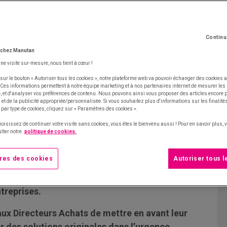
Continu
 chez Manutan
une visite sur-mesure, nous tient à cœur !
sur le bouton « Autoriser tous les cookies », notre plateforme web va pouvoir échanger des cookies a
 Ces informations permettent à notre équipe marketing et à nos partenaires internet de mesurer le
te, et d'analyser vos préférences de contenu. Nous pouvons ainsi vous proposer des articles encore
et de la publicité appropriée/personnalisée. Si vous souhaitez plus d'informations sur les finalités
 par type de cookies, cliquez sur « Paramètres des cookies ».
hoisissez de continuer votre visite sans cookies, vous êtes le bienvenu aussi ! Pour en savoir plus,
lter notre
politique de cookies.
res des cookies
Autoriser tous 
ont démontré leur capacité à contribuer à
treprises.
aux Directeurs Achats de mettre en avant leur
er des solutions originales dans l’urgence.