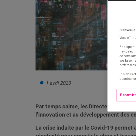
Bienvenue
Vous offrir 
En cliquant 
navigateur.
de notre si
vos besoins 
préférences
Et si vous c
aussi consu
1 avril 2020
Paramèt
Par temps calme, les Directeurs Achats 
l’innovation et au développement des en
La crise induite par le Covid-19 permet 
réactivité pour amortir le choc et trouv