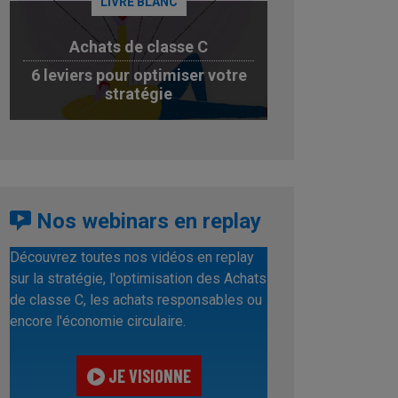
LIVRE BLANC
Achats de classe C
6 leviers pour optimiser votre
stratégie
JE TÉLÉCHARGE
Nos webinars en replay
Découvrez toutes nos vidéos en replay
sur la stratégie, l'optimisation des Achats
de classe C, les achats responsables ou
encore l'économie circulaire.
JE VISIONNE