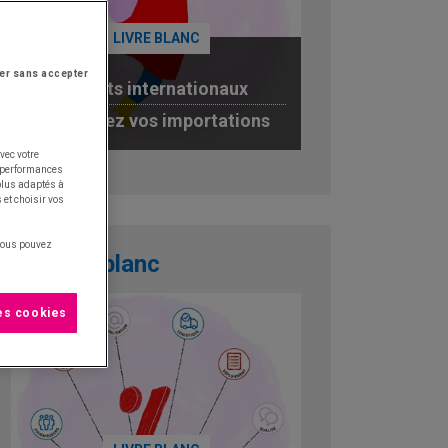
LIVRE BLANC
er sans accepter
Achats internationaux
optimisez vos importations
vec votre
JE TÉLÉCHARGE
s performances
 plus adaptés à
 et choisir vos
 vous pouvez
Livre blanc
les cookies