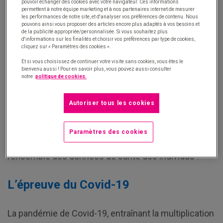
santé qui mettent la digitalisation au cœur de
pouvoir échanger des cookies avec votre navigateur. Ces informations
permettent à notre équipe marketing et à nos partenaires internet de mesurer
leurs priorités.
Digitaliser le parcours de santé
les performances de notre site, et d'analyser vos préférences de contenu. Nous
pouvons ainsi vous proposer des articles encore plus adaptés à vos besoins et
représente une réelle valeur ajoutée : prise de
de la publicité appropriée/personnalisée. Si vous souhaitez plus
contact facilitée avec le patient, données du patient
d'informations sur les finalités et choisir vos préférences par type de cookies,
cliquez sur « Paramètres des cookies ».
partagées et centralisés, prescription
Et si vous choisissez de continuer votre visite sans cookies, vous êtes le
dématérialisée…
bienvenu aussi ! Pour en savoir plus, vous pouvez aussi consulter
notre
politique de cookies.
C’est la Belgique qui serait à l’origine de la
digitalisation du secteur hospitalier, et
Autoriser tous les cookies
particulièrement du parcours de santé, en Europe. A
titre d’exemple, nos voisins belges utilisent une
Paramètres des cookies
plateforme intitulée « MaSanté » pour centraliser
l’ensemble des données de santé des individus !
L’épreuve du Covid-19
La pandémie de Covid-19, entraînant la multiplication