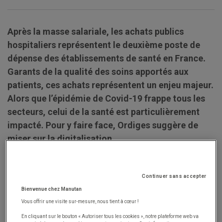
Après la masse salariale, les achats publics
hospitaliers représentent le deuxième poste de
dépense des établissements de santé en France.
Garants de la qualité des soins apportés aux
patients, ces achats représentent un enjeu majeur.
Alors que l’épidémie de Covid-19 frappe tous les
secteurs, celui de la santé est particulièrement
impacté. Pour y faire face, Ordiges suggère de
miser sur la digitalisation…
La digitalisation en ordre de marche
Continuer sans accepter
Bienvenue chez Manutan
Dans une logique d’optimisation des coûts et de la
Vous offrir une visite sur-mesure, nous tient à cœur !
performance, nombreux sont les organismes de
En cliquant sur le bouton « Autoriser tous les cookies », notre plateforme web va