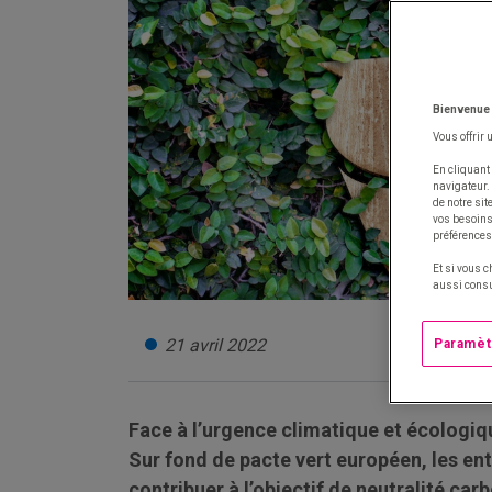
Bienvenue
Vous offrir 
En cliquant 
navigateur.
de notre si
vos besoins 
préférences
Et si vous c
aussi consu
21 avril 2022
Paramèt
Face à l’urgence climatique et écologiqu
Sur fond de pacte vert européen, les ent
contribuer à l’objectif de neutralité car