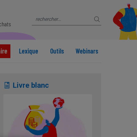
s
achats
ire
Lexique
Outils
Webinars
Livre blanc