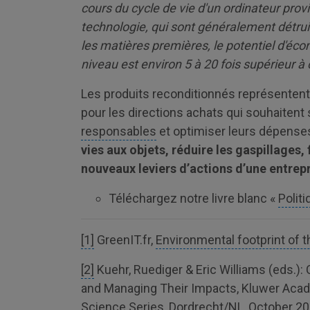
cours du cycle de vie d'un ordinateur pro
technologie, qui sont généralement détru
les matières premières, le potentiel d'éco
niveau est environ 5 à 20 fois supérieur à 
Les produits reconditionnés représentent 
pour les directions achats qui souhaitent
responsables
et optimiser leurs dépenses
vies aux objets, réduire les gaspillages, 
nouveaux leviers d’actions d’une entrep
Téléchargez notre livre blanc «
Polit
[1]
GreenIT.fr,
Environmental footprint of th
[2]
Kuehr, Ruediger & Eric Williams (eds.)
and Managing Their Impacts, Kluwer Acade
Science Series, Dordrecht/NL, October 2