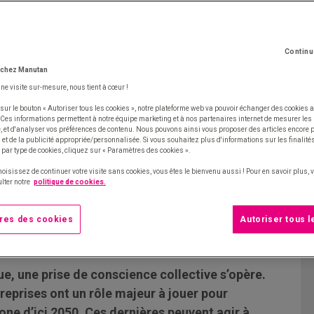
Continu
 chez Manutan
une visite sur-mesure, nous tient à cœur !
sur le bouton « Autoriser tous les cookies », notre plateforme web va pouvoir échanger des cookies a
 Ces informations permettent à notre équipe marketing et à nos partenaires internet de mesurer le
te, et d'analyser vos préférences de contenu. Nous pouvons ainsi vous proposer des articles encore
et de la publicité appropriée/personnalisée. Si vous souhaitez plus d'informations sur les finalités
 par type de cookies, cliquez sur « Paramètres des cookies ».
hoisissez de continuer votre visite sans cookies, vous êtes le bienvenu aussi ! Pour en savoir plus,
lter notre
politique de cookies.
res des cookies
Autoriser tous 
e, une prise de conscience collective s’opère.
reprises ont un rôle majeur à jouer pour
bone d’ici 2050. Ces dernières peuvent agir à