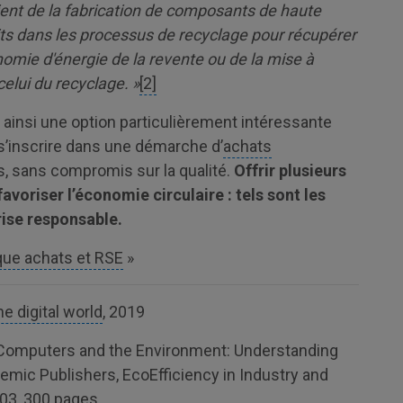
vient de la fabrication de composants de haute
its dans les processus de recyclage pour récupérer
nomie d'énergie de la revente ou de la mise à
celui du recyclage. »
[2]
ainsi une option particulièrement intéressante
 s’inscrire dans une démarche d’
achats
, sans compromis sur la qualité.
Offrir plusieurs
favoriser l’économie circulaire : tels sont les
rise responsable.
ique achats et RSE
»
e digital world
, 2019
: Computers and the Environment: Understanding
mic Publishers, EcoEfficiency in Industry and
003, 300 pages