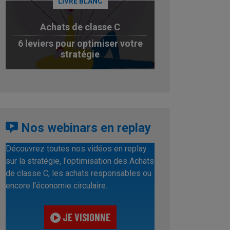
LIVRE BLANC
Achats de classe C
6 leviers pour optimiser votre
stratégie
JE TÉLÉCHARGE
Nos webinars en replay
Découvrez toutes nos vidéos en replay
sur la stratégie, l'optimisation des Achats
de classe C, les achats responsables ou
encore l'économie circulaire.
JE VISIONNE