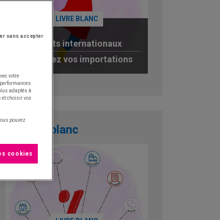
LIVRE BLANC
er sans accepter
Achats internationaux
optimisez vos importations
vec votre
JE TÉLÉCHARGE
s performances
 plus adaptés à
 et choisir vos
 vous pouvez
Livre blanc
les cookies