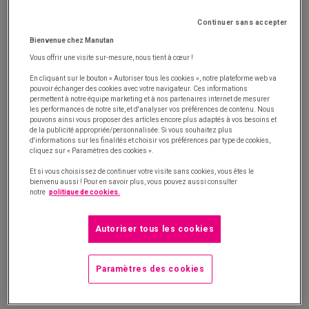
Selon le Code du Commerce, le délai de paiement
entre professionnels est fixé au 30ème jour suivant
Continuer sans accepter
la réception des marchandises ou l’exécution de la
Bienvenue chez Manutan
prestation. Ce délai peut être étendu jusqu’à 60 jours
Vous offrir une visite sur-mesure, nous tient à cœur !
(ou 45 jours fin de mois) à compter de la date
En cliquant sur le bouton « Autoriser tous les cookies », notre plateforme web va
pouvoir échanger des cookies avec votre navigateur. Ces informations
d’émission de la facture, si précisé dans le contrat
permettent à notre équipe marketing et à nos partenaires internet de mesurer
entre les parties.
les performances de notre site, et d'analyser vos préférences de contenu. Nous
pouvons ainsi vous proposer des articles encore plus adaptés à vos besoins et
de la publicité appropriée/personnalisée. Si vous souhaitez plus
Historiquement, la France n’est pas un très bon élève
d'informations sur les finalités et choisir vos préférences par type de cookies,
cliquez sur « Paramètres des cookies ».
quant au respect des délais de paiement des
Et si vous choisissez de continuer votre visite sans cookies, vous êtes le
fournisseurs. Cela représente d’ailleurs la
première
bienvenu aussi ! Pour en savoir plus, vous pouvez aussi consulter
notre
politique de cookies.
cause de faillite des Très Petites Entreprises et
Petites et Moyennes Entreprises
[1]
. C’est pourquoi
Autoriser tous les cookies
le gouvernement a renforcé le cadre législatif à l’aide
de la la loi Sapin 2 avec notamment le rehaussement
Paramètres des cookies
du plafond maximal d’amende à 2 millions d’euros
pour une personne morale.