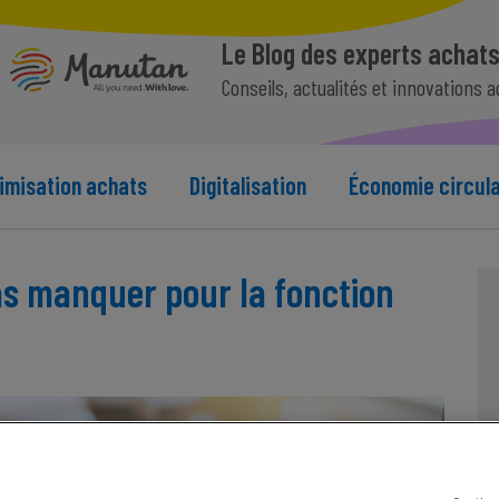
Le Blog des experts achat
Conseils, actualités et innovations 
imisation achats
Digitalisation
Économie circula
as manquer pour la fonction