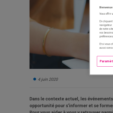
Bienvenue
Vous offrir 
En cliquant 
navigateur.
de notre si
vos besoins 
préférences
Et si vous c
aussi consu
Paramèt
4 juin 2020
Dans le contexte actuel, les événements
opportunité pour s’informer et se forme
Pour vous aider à vous y retrouver parm