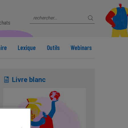
s
achats
ire
Lexique
Outils
Webinars
Livre blanc