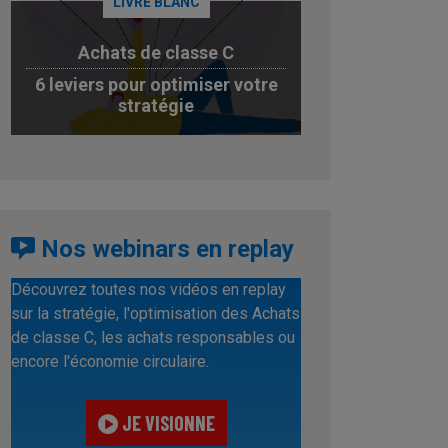
LIVRE BLANC
Achats de classe C
6 leviers pour optimiser votre
stratégie
JE TÉLÉCHARGE
Nos webinars en replay
Découvrez toutes nos vidéos en replay
sur la stratégie, l'optimisation des Achats
de classe C, les achats responsables ou
encore l'économie circulaire.
JE VISIONNE