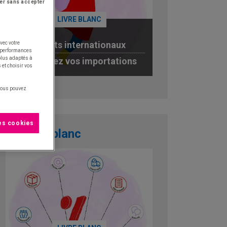
er sans accepter
LIVRE BLANC
Achats internationaux
vec votre
s performances
 plus adaptés à
optimisez vos importations
 et choisir vos
JE TÉLÉCHARGE
 vous pouvez
les cookies
Livre blanc