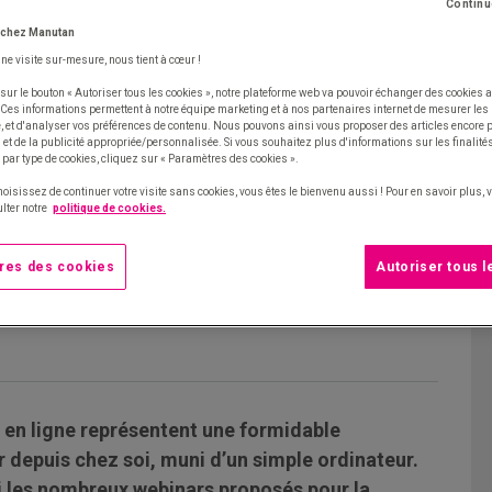
Continu
 chez Manutan
une visite sur-mesure, nous tient à cœur !
sur le bouton « Autoriser tous les cookies », notre plateforme web va pouvoir échanger des cookies a
 Ces informations permettent à notre équipe marketing et à nos partenaires internet de mesurer le
te, et d'analyser vos préférences de contenu. Nous pouvons ainsi vous proposer des articles encore
et de la publicité appropriée/personnalisée. Si vous souhaitez plus d'informations sur les finalités
 par type de cookies, cliquez sur « Paramètres des cookies ».
hoisissez de continuer votre visite sans cookies, vous êtes le bienvenu aussi ! Pour en savoir plus,
lter notre
politique de cookies.
res des cookies
Autoriser tous 
 en ligne représentent une formidable
r depuis chez soi, muni d’un simple ordinateur.
i les nombreux webinars proposés pour la