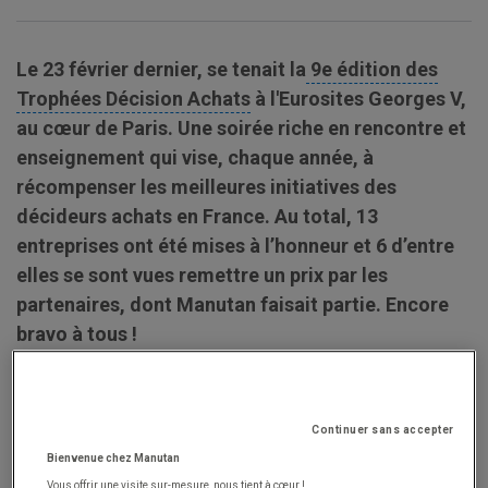
Le 23 février dernier, se tenait la
9e édition des
Trophées Décision Achats
à l'Eurosites Georges V,
au cœur de Paris. Une soirée riche en rencontre et
enseignement qui vise, chaque année, à
récompenser les meilleures initiatives des
décideurs achats en France. Au total, 13
entreprises ont été mises à l’honneur et 6 d’entre
elles se sont vues remettre un prix par les
partenaires, dont Manutan faisait partie. Encore
bravo à tous !
Les lauréats
Continuer sans accepter
Bienvenue chez Manutan
Vous offrir une visite sur-mesure, nous tient à cœur !