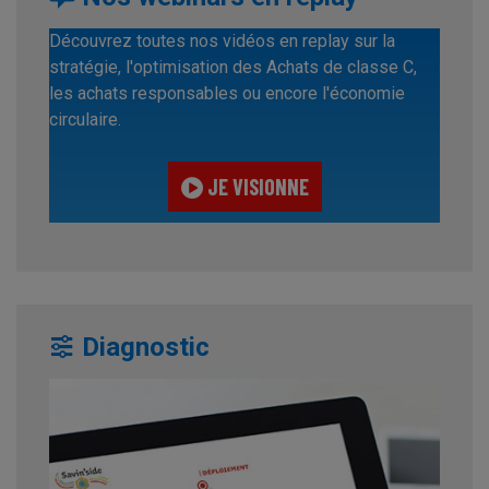
Découvrez toutes nos vidéos en replay sur la
stratégie, l'optimisation des Achats de classe C,
les achats responsables ou encore l'économie
circulaire.
JE VISIONNE
Diagnostic