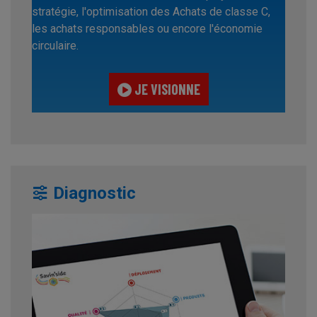
stratégie, l'optimisation des Achats de classe C,
les achats responsables ou encore l'économie
circulaire.
JE VISIONNE
Diagnostic