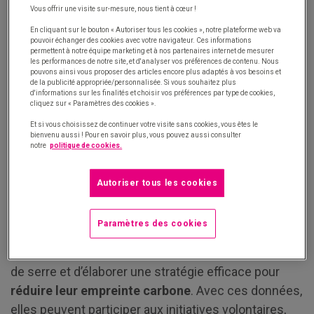
Vous offrir une visite sur-mesure, nous tient à cœur !
for Sustainable Development
(WBCSD) et le
World
Resources Institute
(WRI) initient le Protocole des
En cliquant sur le bouton « Autoriser tous les cookies », notre plateforme web va
pouvoir échanger des cookies avec votre navigateur. Ces informations
GES. Ce partenariat, qui rassemble des entreprises,
permettent à notre équipe marketing et à nos partenaires internet de mesurer
les performances de notre site, et d'analyser vos préférences de contenu. Nous
des organisations non gouvernementales (ONG) et
pouvons ainsi vous proposer des articles encore plus adaptés à vos besoins et
de la publicité appropriée/personnalisée. Si vous souhaitez plus
des gouvernements, a pour but d’établir un cadre en
d'informations sur les finalités et choisir vos préférences par type de cookies,
cliquez sur « Paramètres des cookies ».
matière de comptabilisation et de déclaration des
gaz à effet de serre à destination des entreprises.
Et si vous choisissez de continuer votre visite sans cookies, vous êtes le
bienvenu aussi ! Pour en savoir plus, vous pouvez aussi consulter
C’est ainsi que le Protocole des GES institue trois
notre
politique de cookies.
champs d’application pour faire son bilan carbone : le
scope 1, le scope 2 et le scope 3.
Autoriser tous les cookies
À partir de cette norme, les entreprises sont en
Paramètres des cookies
mesure de réaliser leur bilan carbone, d’identifier
leurs principaux postes d’émissions de gaz à effet
de serre et d’élaborer une stratégie efficace pour
réduire leur empreinte carbone
. Avec ces données,
elles peuvent participer aux initiatives volontaires,