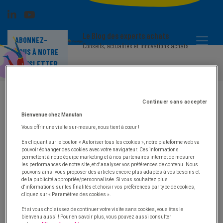
Le Blog des experts achats
ABONNEZ-
Conseils, actualités et innovations achats
VOUS À NOTRE
NEWSLETTER
Confirmation de téléchargement du livre
blanc "Achats de classe C, achats
indirects et achats sauvages : la nouvelle
Continuer sans accepter
priorité"
Bienvenue chez Manutan
Vous offrir une visite sur-mesure, nous tient à cœur !
Merci d'avoir demandé à recevoir notre livre blanc. Un
email comprenant le lien de téléchargement vient de
En cliquant sur le bouton « Autoriser tous les cookies », notre plateforme web va
vous être envoyé.
pouvoir échanger des cookies avec votre navigateur. Ces informations
permettent à notre équipe marketing et à nos partenaires internet de mesurer
les performances de notre site, et d'analyser vos préférences de contenu. Nous
Pour tout complément d'information sur l'optimisation
pouvons ainsi vous proposer des articles encore plus adaptés à vos besoins et
des achats indirects,
n'hésitez pas à nous joindre en
de la publicité appropriée/personnalisée. Si vous souhaitez plus
d'informations sur les finalités et choisir vos préférences par type de cookies,
cliquant ici
.
cliquez sur « Paramètres des cookies ».
Nous nous ferons un plaisir de répondre à toutes vos
éventuelles autres questions !
Et si vous choisissez de continuer votre visite sans cookies, vous êtes le
bienvenu aussi ! Pour en savoir plus, vous pouvez aussi consulter