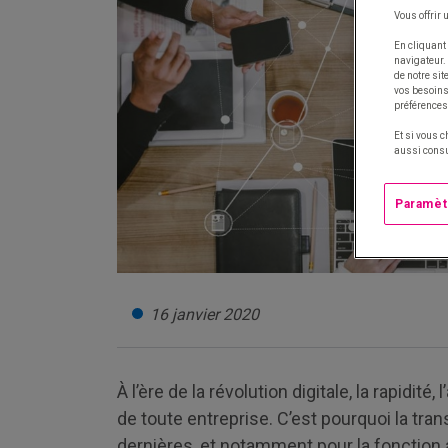
Vous offrir 
En cliquant 
navigateur.
de notre si
vos besoins 
préférences
Et si vous c
aussi consu
Paramèt
16 janvier 2020
À l’ère de la révolution digitale, la rapidité
de toute entreprise. C’est pourquoi la tra
dernières, et notamment pour la fonction a