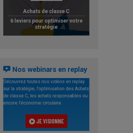
Achats de classe C
6 leviers pour optimiser votre
stratégie
JE TÉLÉCHARGE
Nos webinars en replay
Découvrez toutes nos vidéos en replay
sur la stratégie, l'optimisation des Achats
de classe C, les achats responsables ou
encore l'économie circulaire.
JE VISIONNE