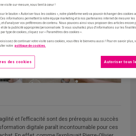
une visite sur-mesure, nous tient à cœur !
sur le bouton « Autoriser tous les cookies », notre plateforme web va pouvoir échanger des cookies a
 Ces informations permettent à notre équipe marketing et à nos partenaires internet de mesurer le
te, et d'analyser vos préférences de contenu. Nous pouvons ainsi vous proposer des articles encore
et de la publicité appropriée/personnalisée. Si vous souhaitez plus d'informations sur les finalités
 par type de cookies, cliquez sur « Paramètres des cookies ».
hoisissez de continuer votre visite sans cookies, vous êtes le bienvenu aussi ! Pour en savoir plus,
lter notre
politique de cookies.
res des cookies
Autoriser tous 
, l’agilité et l’efficacité sont des prérequis au succès
nsformation digitale paraît incontournable pour ces
chat. En effet, comme l’expliquait Pierre-Olivier