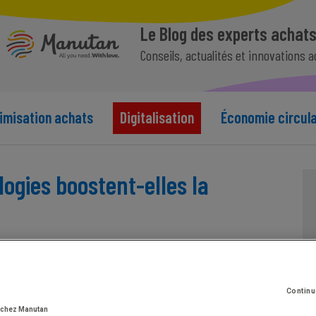
Le Blog des experts achat
Conseils, actualités et innovations 
imisation achats
Digitalisation
Économie circula
ogies boostent-elles la
Continu
 chez Manutan