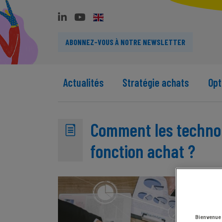
ABONNEZ-VOUS À NOTRE NEWSLETTER
Actualités
Stratégie achats
Opt
Comment les technol
fonction achat ?
Bienvenue