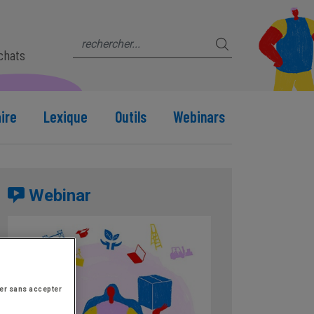
s
achats
ire
Lexique
Outils
Webinars
Webinar
er sans accepter