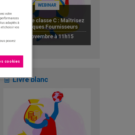
WEBINAR
vec votre
s performances
Achats de classe C : Maîtrisez
 plus adaptés à
les Risques Fournisseurs
 et choisir vos
19 novembre à 11h15
 vous pouvez
JE M'INSCRIS AU WEBINAR
les cookies
Livre blanc