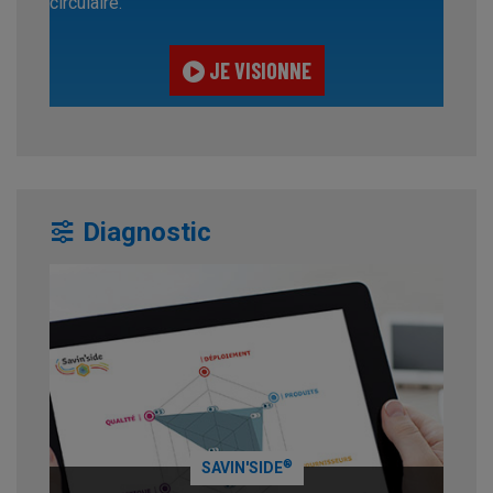
circulaire.
JE VISIONNE
Diagnostic
®
SAVIN'SIDE