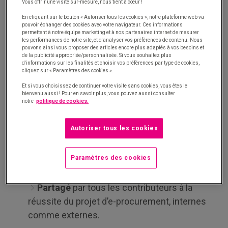
Vous offrir une visite sur-mesure, nous tient à cœur !
atteindre ! Une démarche d’e-procurement
En cliquant sur le bouton « Autoriser tous les cookies », notre plateforme web va
n’échappe pas à cette règle implacable de la
pouvoir échanger des cookies avec votre navigateur. Ces informations
permettent à notre équipe marketing et à nos partenaires internet de mesurer
conduite de projet efficace.
les performances de notre site, et d'analyser vos préférences de contenu. Nous
pouvons ainsi vous proposer des articles encore plus adaptés à vos besoins et
de la publicité appropriée/personnalisée. Si vous souhaitez plus
Un bon objectif pour ce type de projet se doit d’être :
d'informations sur les finalités et choisir vos préférences par type de cookies,
cliquez sur « Paramètres des cookies ».
Réaliste
relativement aux ressources que
Et si vous choisissez de continuer votre visite sans cookies, vous êtes le
l’organisation est prête à allouer au projet d’e-
bienvenu aussi ! Pour en savoir plus, vous pouvez aussi consulter
notre
politique de cookies.
procurement.
Mesurable
pour pouvoir documenter un
Autoriser tous les cookies
avancement dans le temps. Par exemple la
réduction du nombre de références, du nombre
Paramètres des cookies
de litiges ou encore des délais de livraison.
Partagé
par tous les contributeurs à la
réussite du projet d’e-procurement, internes
comme externes.