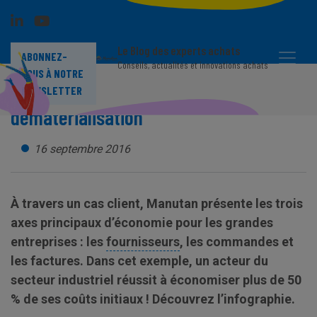
Le Blog des experts achats
ABONNEZ-
Conseils, actualités et innovations achats
VOUS À NOTRE
Économiser grâce à la
NEWSLETTER
dématérialisation
16 septembre 2016
À travers un cas client, Manutan présente les trois
axes principaux d’économie pour les grandes
entreprises : les
fournisseurs
, les commandes et
les factures. Dans cet exemple, un acteur du
secteur industriel réussit à économiser plus de 50
% de ses coûts initiaux ! Découvrez l’infographie.