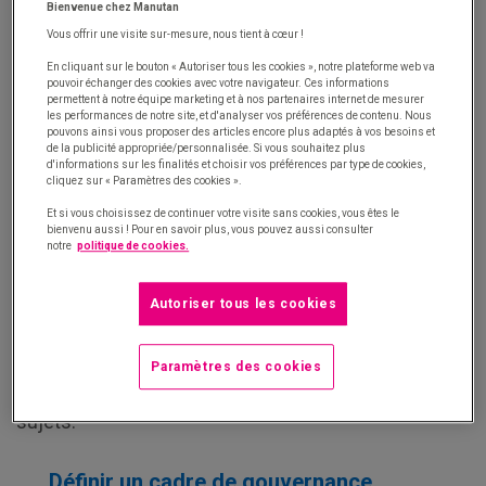
Bienvenue chez Manutan
rupture du contrat en cas de dérive éventuelle qui
Vous offrir une visite sur-mesure, nous tient à cœur !
viendrait enrayer la collaboration avec ses
En cliquant sur le bouton « Autoriser tous les cookies », notre plateforme web va
fournisseurs.
pouvoir échanger des cookies avec votre navigateur. Ces informations
permettent à notre équipe marketing et à nos partenaires internet de mesurer
les performances de notre site, et d'analyser vos préférences de contenu. Nous
pouvons ainsi vous proposer des articles encore plus adaptés à vos besoins et
Mettre en place un mécanisme de
de la publicité appropriée/personnalisée. Si vous souhaitez plus
d'informations sur les finalités et choisir vos préférences par type de cookies,
résolution des conflits
cliquez sur « Paramètres des cookies ».
Une entreprise peut prévoir des mécanismes de
Et si vous choisissez de continuer votre visite sans cookies, vous êtes le
bienvenu aussi ! Pour en savoir plus, vous pouvez aussi consulter
résolution des conflits en cas de litige, tels que la
notre
politique de cookies.
médiation ou l’arbitrage via un expert indépendant. Il
est capital d’avoir des solutions amiables à
Autoriser tous les cookies
disposition pour maintenir des relations solides avec
ses fournisseurs, même en cas de différends.
Paramètres des cookies
L’équipe achats peut également être formée sur ces
sujets.
Définir un cadre de gouvernance