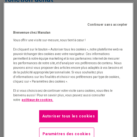
Pour la toute première fois, cinq générations
différentes travaillent ensemble au sein de la
Continuer sans accepter
fonction achat, mais aussi de toute l’entreprise.
Bienvenue chez Manutan
Vous offrir une visite sur-mesure, nous tient à cœur !
On retrouve :
En cliquant sur le bouton « Autoriser tous les cookies », notre plateforme web va
pouvoir échanger des cookies avec votre navigateur. Ces informations
Les traditionnalistes
(1928-1945 [
2
]) : ils
permettent à notre équipe marketing et à nos partenaires internet de mesurer
les performances de notre site, et d'analyser vos préférences de contenu. Nous
sont peu nombreux, se montrent loyaux envers
pouvons ainsi vous proposer des articles encore plus adaptés à vos besoins et
de la publicité appropriée/personnalisée. Si vous souhaitez plus
leur entreprise et apprécient être respectés
d'informations sur les finalités et choisir vos préférences par type de cookies,
cliquez sur « Paramètres des cookies ».
pour cela.
Et si vous choisissez de continuer votre visite sans cookies, vous êtes le
Les baby-boomers
(1946-1964 [
2
]) : leur
bienvenu aussi ! Pour en savoir plus, vous pouvez aussi consulter
notre
politique de cookies.
carrière étant bien lancée, ils occupent souvent
des postes de cadre. Ils sont loyaux, ambitieux
Autoriser tous les cookies
et orientés sur les résultats.
La génération X
(1965-1980 [
2
]) : ce sont eux
Paramètres des cookies