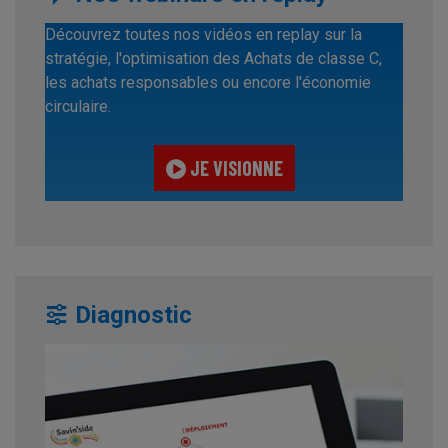
Découvrez toutes nos vidéos en replay sur la
stratégie, l'optimisation des Achats de classe C,
les achats responsables ou encore l'économie
circulaire.
JE VISIONNE
Diagnostic