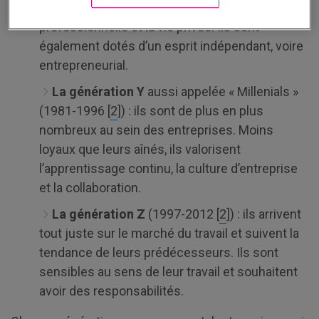
qui ont amorcé l’idée d’un équilibre entre la vie
professionnelle et la vie privée. Ils sont
également dotés d’un esprit indépendant, voire
entrepreneurial.
La génération Y
aussi appelée « Millenials »
(1981-1996 [
2
]) : ils sont de plus en plus
nombreux au sein des entreprises. Moins
loyaux que leurs aînés, ils valorisent
l’apprentissage continu, la culture d’entreprise
et la collaboration.
La génération Z
(1997-2012 [
2
]) : ils arrivent
tout juste sur le marché du travail et suivent la
tendance de leurs prédécesseurs. Ils sont
sensibles au sens de leur travail et souhaitent
avoir des responsabilités.