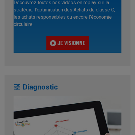
Découvrez toutes nos vidéos en replay sur la
stratégie, l'optimisation des Achats de classe C,
les achats responsables ou encore l'économie
circulaire.
JE VISIONNE
Diagnostic