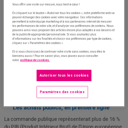
services, modèles d’affaire et politiques publiques
Vous offrir une visite sur-mesure, nous tient à cœur !
innovants, prenant en compte l’ensemble des flux
En cliquant sur le bouton « Autoriser tous les cookies », notre plateforme web va
pouvoir échanger des cookies avec votre navigateur. Ces informations
tout au long de la vie du produit ou service. Ce
permettent à notre équipe marketing et à nos partenaires internet de mesurer
les performances de notre site, et d'analyser vos préférences de contenu. Nous
modèle repose sur une utilisation optimum des
pouvons ainsi vous proposer des articles encore plus adaptés à vos besoins et
ressources et sur la création de boucles de valeur
de la publicité appropriée/personnalisée. Si vous souhaitez plus
d'informations sur les finalités et choisir vos préférences par type de cookies,
positives. »
cliquez sur « Paramètres des cookies ».
Et si vous choisissez de continuer votre visite sans cookies, vous êtes le
bienvenu aussi ! Pour en savoir plus, vous pouvez aussi consulter
Le développement de l’achat circulaire
notre
politique de cookies.
Les acteurs économiques impactent directement
Autoriser tous les cookies
l’offre et les pratiques du marché fournisseurs à
travers leurs achats.
Paramètres des cookies
Les achats publics, en première ligne
La commande publique représenterait plus de 16 %
du PIB (Produit Intérieur Brut) de l’Union européenne.