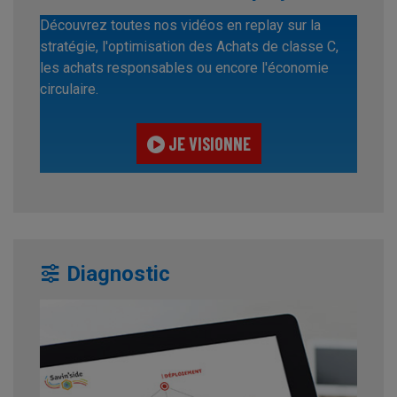
Découvrez toutes nos vidéos en replay sur la
stratégie, l'optimisation des Achats de classe C,
les achats responsables ou encore l'économie
circulaire.
JE VISIONNE
Diagnostic