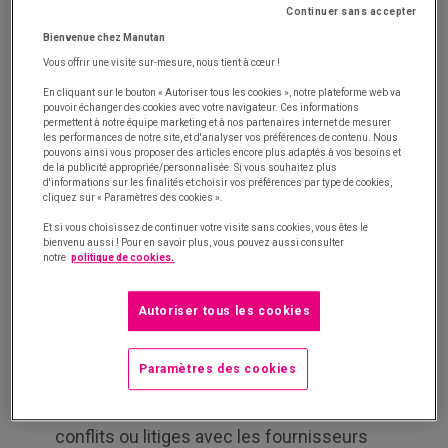
Continuer sans accepter
Fournisseurs et Achats Responsables
Bienvenue chez Manutan
Vous offrir une visite sur-mesure, nous tient à cœur !
La Charte Relations Fournisseurs et Achats
En cliquant sur le bouton « Autoriser tous les cookies », notre plateforme web va
Responsables est créée en 2010 par la Médiation
pouvoir échanger des cookies avec votre navigateur. Ces informations
permettent à notre équipe marketing et à nos partenaires internet de mesurer
des entreprises et le Conseil National des Achats
les performances de notre site, et d'analyser vos préférences de contenu. Nous
pouvons ainsi vous proposer des articles encore plus adaptés à vos besoins et
(intitulé CDAF à l’époque). Son but premier est
de la publicité appropriée/personnalisée. Si vous souhaitez plus
d'informations sur les finalités et choisir vos préférences par type de cookies,
d’
encourager les organismes publics et
cliquez sur « Paramètres des cookies ».
entreprises privées à mettre en place des
Et si vous choisissez de continuer votre visite sans cookies, vous êtes le
pratiques d’achats responsables envers leurs
bienvenu aussi ! Pour en savoir plus, vous pouvez aussi consulter
notre
politique de cookies.
fournisseurs, favorisant un cadre de confiance
réciproque entre les deux parties.
Autoriser tous les cookies
La charte implique notamment de :
Paramètres des cookies
Nommer un ou plusieurs « correspondant(s)
PME » pour jouer le rôle de médiateur en cas de
conflits ou litiges avec les fournisseurs