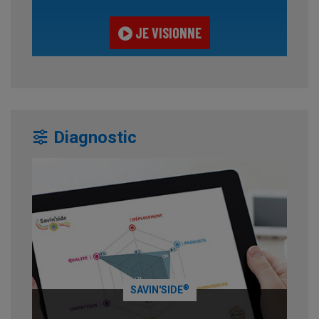
JE VISIONNE
Diagnostic
®
SAVIN'SIDE