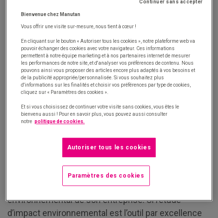
matières premières et d’énergie pour être fabriqué,
Continuer sans accepter
Bienvenue chez Manutan
emballé et transporté, même lorsqu’il est
Vous offrir une visite sur-mesure, nous tient à cœur !
reconditionné et/ou produit à partir de matière
recyclée. C’est un fait indéniable.
En cliquant sur le bouton « Autoriser tous les cookies », notre plateforme web va
pouvoir échanger des cookies avec votre navigateur. Ces informations
permettent à notre équipe marketing et à nos partenaires internet de mesurer
Pour les entreprises, tout l’enjeu est de minimiser
les performances de notre site, et d'analyser vos préférences de contenu. Nous
pouvons ainsi vous proposer des articles encore plus adaptés à vos besoins et
les impacts négatifs que peuvent avoir leurs
de la publicité appropriée/personnalisée. Si vous souhaitez plus
d'informations sur les finalités et choisir vos préférences par type de cookies,
activités sur l’environnement, voire d’en maximiser
cliquez sur « Paramètres des cookies ».
les impacts positifs (régénération des sols,
Et si vous choisissez de continuer votre visite sans cookies, vous êtes le
bienvenu aussi ! Pour en savoir plus, vous pouvez aussi consulter
augmentation de la biodiversité…).
notre
politique de cookies.
Comment mesurer l’impact
Autoriser tous les cookies
environnemental de ses achats
Paramètres des cookies
Il existe différentes façons de mesurer l’impact
environnemental de son entreprise. Si l’étude
d’impact environnemental est l’outil par excellence