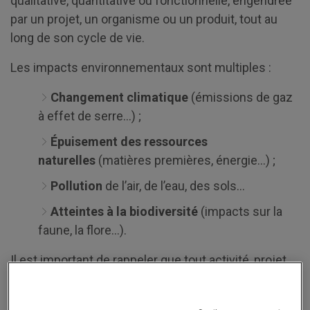
qualitative, quantitative ou fonctionnelle, engendrée
par un projet, un organisme ou un produit, tout au
long de son cycle de vie.
Les impacts environnementaux sont multiples :
Changement climatique
(émissions de gaz
à effet de serre…) ;
Épuisement des ressources
naturelles
(matières premières, énergie…) ;
Pollution
de l’air, de l’eau, des sols…
Atteintes à la biodiversité
(impacts sur la
faune, la flore…).
Il est important de rappeler que tout activité, projet
ou produit a un impact sur l’environnement. À titre
d’exemple, n’importe quel bien marchand a besoin de