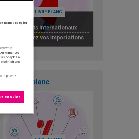
LIVRE BLANC
er sans accepter
Achats internationaux
optimisez vos importations
vec votre
JE TÉLÉCHARGE
s performances
 plus adaptés à
 et choisir vos
 vous pouvez
Livre blanc
les cookies