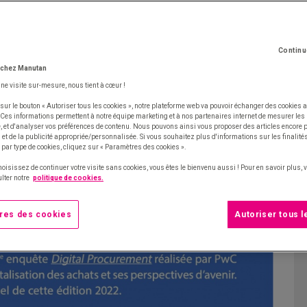
mmène avec elle les entreprises qui se digitalisent
Continu
 pas défaut. L’
e-procurement
en Europe ne cesse
 chez Manutan
me enquête Digital Procurement réalisée par PwC
une visite sur-mesure, nous tient à cœur !
a situation de l’approvisionnement en ligne. Quelle
sur le bouton « Autoriser tous les cookies », notre plateforme web va pouvoir échanger des cookies a
ts en Europe ? Quelles sont les perspectives pour
 Ces informations permettent à notre équipe marketing et à nos partenaires internet de mesurer le
te, et d'analyser vos préférences de contenu. Nous pouvons ainsi vous proposer des articles encore
orités relatives à la digitalisation des achats ?
et de la publicité appropriée/personnalisée. Si vous souhaitez plus d'informations sur les finalités
 par type de cookies, cliquez sur « Paramètres des cookies ».
hoisissez de continuer votre visite sans cookies, vous êtes le bienvenu aussi ! Pour en savoir plus,
lter notre
politique de cookies.
res des cookies
Autoriser tous 