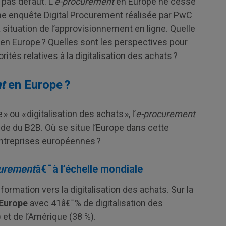
 pas défaut. L’
e-procurement
en Europe ne cesse
me enquête Digital Procurement réalisée par PwC
a situation de l’approvisionnement en ligne. Quelle
ts en Europe ? Quelles sont les perspectives pour
orités relatives à la digitalisation des achats ?
t
en Europe ?
ou « digitalisation des achats », l’
e-procurement
de du B2B. Où se situe l’Europe dans cette
 entreprises européennes ?
urement
â€¯à l’échelle mondiale
ormation vers la digitalisation des achats. Sur la
’Europe
avec 41â€¯% de digitalisation des
 et de l’Amérique (38 %).