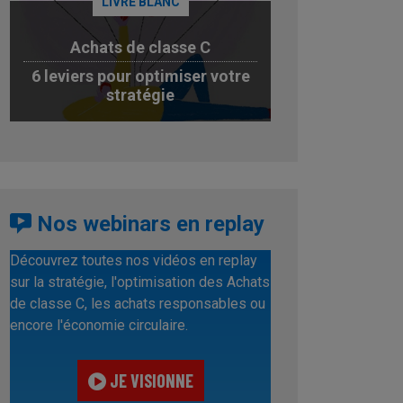
LIVRE BLANC
Achats de classe C
6 leviers pour optimiser votre
stratégie
JE TÉLÉCHARGE
Nos webinars en replay
Découvrez toutes nos vidéos en replay
sur la stratégie, l'optimisation des Achats
de classe C, les achats responsables ou
encore l'économie circulaire.
JE VISIONNE