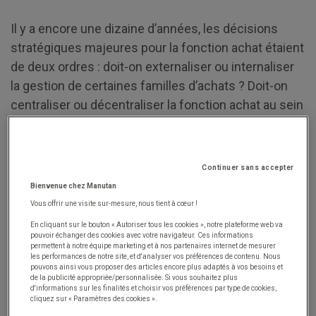
Il y a encore une dizaine d’années, les décisions
stratégiques majeures pour la fonction achat étaient
de deux ordres : doit-on externaliser ou internaliser
la gestion de certaines familles d’achats ? Doit-on
centraliser ou décentraliser la fonction achat au sein
de l’entreprise ? Aujourd’hui, cela n’est plus
d’actualité car les organisations ont trouvé leur point
d’équilibre. Pour les professionnels des achats,
la
Continuer sans accepter
grande question porte plutôt sur l’automatisation
Bienvenue chez Manutan
ou l’humanisation de certaines opérations.
Vous offrir une visite sur-mesure, nous tient à cœur !
En cliquant sur le bouton « Autoriser tous les cookies », notre plateforme web va
Dans un futur proche, les directeurs des achats vont
pouvoir échanger des cookies avec votre navigateur. Ces informations
devoir différencier les tâches qui seront confiées à
permettent à notre équipe marketing et à nos partenaires internet de mesurer
les performances de notre site, et d'analyser vos préférences de contenu. Nous
leurs équipes et aux nouvelles technologies. En
pouvons ainsi vous proposer des articles encore plus adaptés à vos besoins et
de la publicité appropriée/personnalisée. Si vous souhaitez plus
effet, certains processus achats peuvent être
d'informations sur les finalités et choisir vos préférences par type de cookies,
cliquez sur « Paramètres des cookies ».
codifiés et automatisés, mais d’autres tâches