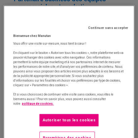
commerciales et marketing
Le Responsable achats entretient une proximité
avec les category managers de façon à identifier au
Continuer sans accepter
plus tôt et le plus précisément possible les besoins
Bienvenue chez Manutan
d’innovation achats de l’entreprise. Cette
Vous offrir une visite sur-mesure, nous tient à cœur !
collaboration étroite et continue inspire la politique
En cliquant sur le bouton « Autoriser tous les cookies », notre plateforme web va
pouvoir échanger des cookies avec votre navigateur. Ces informations
achats et la gestion de la base fournisseurs.
permettent à notre équipe marketing et à nos partenaires internet de mesurer
les performances de notre site, et d'analyser vos préférences de contenu. Nous
pouvons ainsi vous proposer des articles encore plus adaptés à vos besoins et
Dénicheur des innovations et
de la publicité appropriée/personnalisée. Si vous souhaitez plus
d'informations sur les finalités et choisir vos préférences par type de cookies,
transformations les plus prometteuses
cliquez sur « Paramètres des cookies ».
Et si vous choisissez de continuer votre visite sans cookies, vous êtes le
En complément, le Responsable achats est capable
bienvenu aussi ! Pour en savoir plus, vous pouvez aussi consulter
notre
politique de cookies.
de détecter dans l’environnement les tendances et
les signaux qui feront demain le business de
Autoriser tous les cookies
l’entreprise. À lui d’identifier les technologies, les
filières et les acteurs les mieux placés pour procurer