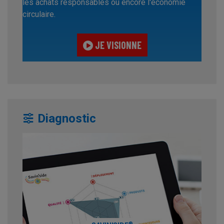
les achats responsables ou encore l'économie
circulaire.
JE VISIONNE
Diagnostic
®