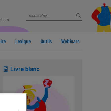
s
achats
ire
Lexique
Outils
Webinars
Livre blanc