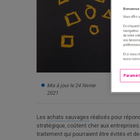
Bienvenue
Vous offrir 
En cliquant 
navigateur.
de notre si
vos besoins 
préférences
Et si vous c
aussi consu
Paramèt
Mis à jour le 24 février
2021
Les
achats sauvages
réalisés pour répon
stratégique, coûtent cher aux entrepris
traitement qui pourraient être évités et de