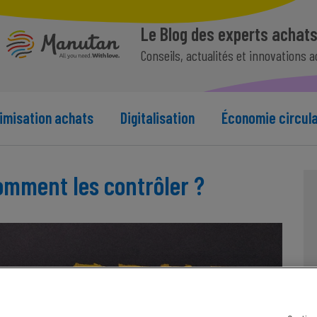
Le Blog des experts achat
Conseils, actualités et innovations 
imisation achats
Digitalisation
Économie circula
omment les contrôler ?