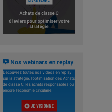
LIVRE BLANC
Achats de classe C
6 leviers pour optimiser votre
stratégie
JE TÉLÉCHARGE
Nos webinars en replay
Découvrez toutes nos vidéos en replay
sur la stratégie, l'optimisation des Achats
de classe C, les achats responsables ou
encore l'économie circulaire.
JE VISIONNE