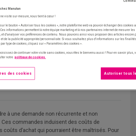
Continu
 chez Manutan
une visite sur-mesure, nous tient à cœur !
sur le bouton « Autoriser tous les cookies », notre plateforme web va pouvoir échanger des cookies a
 Ces informations permettent à notre équipe marketing et à nos partenaires internet de mesurer le
te, et d'analyser vos préférences de contenu. Nous pouvons ainsi vous proposer des articles encore
et de la publicité appropriée/personnalisée. Si vous souhaitez plus d'informations sur les finalités
 par type de cookies, cliquez sur « Paramètres des cookies ».
hoisissez de continuer votre visite sans cookies, vous êtes le bienvenu aussi ! Pour en savoir plus,
lter notre
politique de cookies.
res des cookies
Autoriser tous 
dre à une demande non récurrente et non
es. Ces commandes induisent des coûts de
s coûts d’achat qui pourraient être maîtrisés. Pour