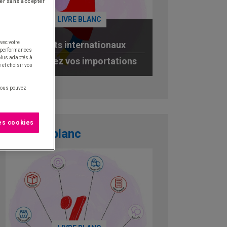
er sans accepter
LIVRE BLANC
vec votre
Achats internationaux
s performances
 plus adaptés à
optimisez vos importations
 et choisir vos
JE TÉLÉCHARGE
 vous pouvez
les cookies
Livre blanc