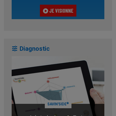
JE VISIONNE
Diagnostic
®
SAVIN'SIDE