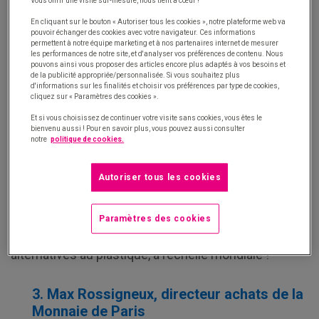
Vous offrir une visite sur-mesure, nous tient à cœur !
a trois ans.
En cliquant sur le bouton « Autoriser tous les cookies », notre plateforme web va
pouvoir échanger des cookies avec votre navigateur. Ces informations
permettent à notre équipe marketing et à nos partenaires internet de mesurer
2. Stéphane Faustin-Leybach, directeur
les performances de notre site, et d'analyser vos préférences de contenu. Nous
pouvons ainsi vous proposer des articles encore plus adaptés à vos besoins et
des achats du Groupe NAOS
de la publicité appropriée/personnalisée. Si vous souhaitez plus
d'informations sur les finalités et choisir vos préférences par type de cookies,
cliquez sur « Paramètres des cookies ».
Fervent défenseur de la planète, Stéphane Faustin-
Leybach est convaincu que la fonction achat a son
Et si vous choisissez de continuer votre visite sans cookies, vous êtes le
bienvenu aussi ! Pour en savoir plus, vous pouvez aussi consulter
rôle à jouer pour soutenir la cause
notre
politique de cookies.
environnementale. À la direction des achats du
Groupe NAOS depuis maintenant sept ans, il œuvre
Autoriser tous les cookies
en favorisant les circuits courts, relocalisant les
espaces de stockage… En parallèle, il collabore avec
Paramètres des cookies
un groupement d’acheteurs pour sourcer des
alternatives au plastique, à l’échelle mondiale !
3. Max Rossigneux, directeur achats de la
Monnaie de Paris