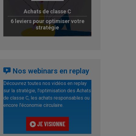
Achats de classe C
6 leviers pour optimiser votre
stratégie
JE TÉLÉCHARGE
Nos webinars en replay
Découvrez toutes nos vidéos en replay
sur la stratégie, l'optimisation des Achats
de classe C, les achats responsables ou
encore l'économie circulaire.
JE VISIONNE