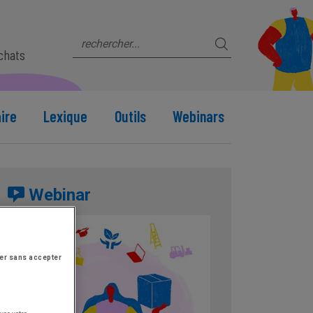
s
achats
ire
Lexique
Outils
Webinars
Webinar
er sans accepter