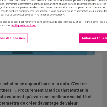
sur le bouton « Autoriser tous les cookies », notre plateforme web va pouvoir échanger des cookies a
 Ces informations permettent à notre équipe marketing et à nos partenaires internet de mesurer le
te, et d'analyser vos préférences de contenu. Nous pouvons ainsi vous proposer des articles encore
et de la publicité appropriée/personnalisée. Si vous souhaitez plus d'informations sur les finalités
 par type de cookies, cliquez sur « Paramètres des cookies ».
hoisissez de continuer votre visite sans cookies, vous êtes le bienvenu aussi ! Pour en savoir plus,
lter notre
politique de cookies.
res des cookies
Autoriser tous 
achat mise aujourd’hui sur la data. C’est ce
rtners : « Procurement Metrics that Matter in
ts estiment qu’avoir une meilleure visibilité et
 permettra de créer davantage de valeur.