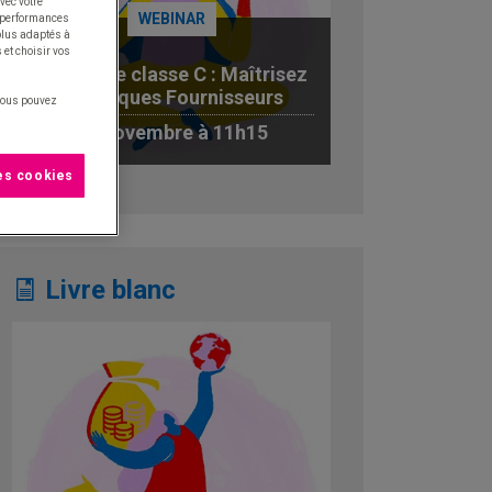
vec votre
WEBINAR
s performances
 plus adaptés à
 et choisir vos
Achats de classe C : Maîtrisez
les Risques Fournisseurs
 vous pouvez
19 novembre à 11h15
les cookies
JE M'INSCRIS AU WEBINAR
Livre blanc