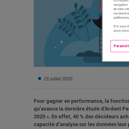
En cliquant 
navigateur.
de notre si
vos besoins 
préférences
Et si vous c
aussi consu
Paramèt
23 juillet 2020
Pour gagner en performance, la fonction 
qu’avance la dernière étude d’Ardent Pa
2020 ». En effet, 40 % des décideurs acha
capacité d’analyse sur les données leur