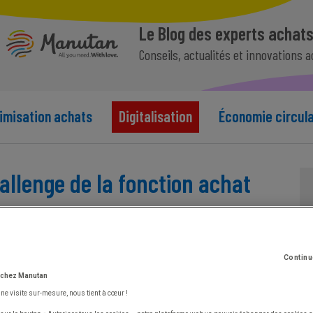
Le Blog des experts achat
Conseils, actualités et innovations 
imisation achats
Digitalisation
Économie circula
allenge de la fonction achat
Continu
 chez Manutan
une visite sur-mesure, nous tient à cœur !