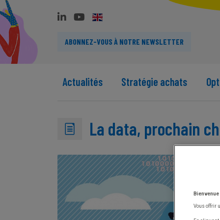
ABONNEZ-VOUS À NOTRE NEWSLETTER
Actualités
Stratégie achats
Opt
La data, prochain ch
Bienvenue
Vous offrir 