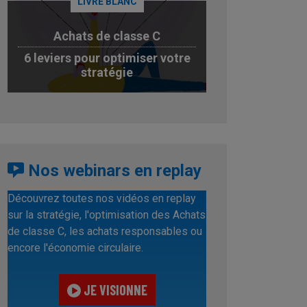
LIVRE BLANC
Achats de classe C
6 leviers pour optimiser votre
stratégie
JE TÉLÉCHARGE
Nos webinars en replay
Découvrez toutes nos vidéos en replay
sur la stratégie, l'optimisation des Achats
de classe C, les achats responsables ou
encore l'économie circulaire.
JE VISIONNE