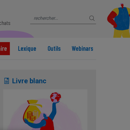
s
achats
ire
Lexique
Outils
Webinars
Livre blanc