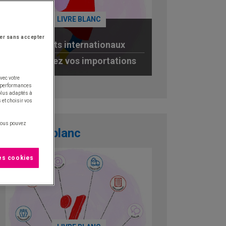
LIVRE BLANC
er sans accepter
Achats internationaux
optimisez vos importations
vec votre
JE TÉLÉCHARGE
s performances
 plus adaptés à
 et choisir vos
 vous pouvez
Livre blanc
les cookies