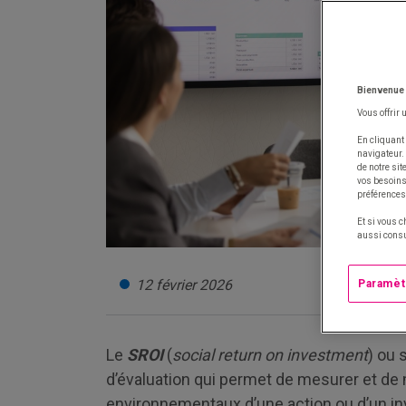
Bienvenue
Vous offrir 
En cliquant 
navigateur.
de notre si
vos besoins 
préférences
Et si vous c
aussi consu
12 février 2026
Paramèt
Le
SROI
(
social return on investment
) ou 
d’évaluation qui permet de mesurer et de 
environnementaux d’une action ou d’un in