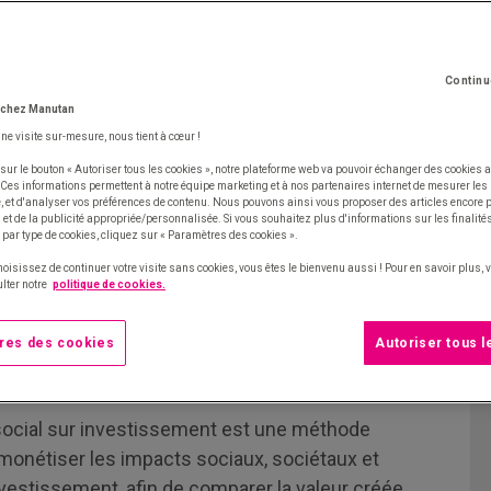
Continu
 chez Manutan
une visite sur-mesure, nous tient à cœur !
sur le bouton « Autoriser tous les cookies », notre plateforme web va pouvoir échanger des cookies a
 Ces informations permettent à notre équipe marketing et à nos partenaires internet de mesurer le
te, et d'analyser vos préférences de contenu. Nous pouvons ainsi vous proposer des articles encore
et de la publicité appropriée/personnalisée. Si vous souhaitez plus d'informations sur les finalités
 par type de cookies, cliquez sur « Paramètres des cookies ».
hoisissez de continuer votre visite sans cookies, vous êtes le bienvenu aussi ! Pour en savoir plus,
lter notre
politique de cookies.
res des cookies
Autoriser tous 
social sur investissement est une méthode
monétiser les impacts sociaux, sociétaux et
vestissement, afin de comparer la valeur créée