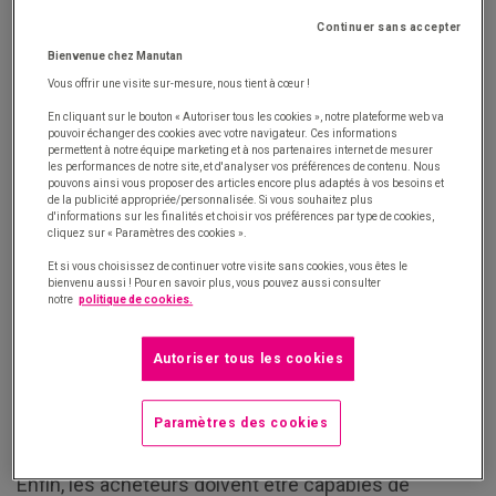
formes : recrutement de
category managers
dédiés
Continuer sans accepter
aux achats indirects, management par régions,
Bienvenue chez Manutan
synergie entre les filiales, etc.
Vous offrir une visite sur-mesure, nous tient à cœur !
En cliquant sur le bouton « Autoriser tous les cookies », notre plateforme web va
Les nouveaux enjeux du métier
pouvoir échanger des cookies avec votre navigateur. Ces informations
permettent à notre équipe marketing et à nos partenaires internet de mesurer
d’acheteur
les performances de notre site, et d'analyser vos préférences de contenu. Nous
pouvons ainsi vous proposer des articles encore plus adaptés à vos besoins et
de la publicité appropriée/personnalisée. Si vous souhaitez plus
d'informations sur les finalités et choisir vos préférences par type de cookies,
Le métier d’acheteur
de produits et services non
cliquez sur « Paramètres des cookies ».
stratégiques ou indirects tend donc à évoluer vers
Et si vous choisissez de continuer votre visite sans cookies, vous êtes le
de nouvelles missions : la limitation des dépenses –
bienvenu aussi ! Pour en savoir plus, vous pouvez aussi consulter
notre
politique de cookies.
qui reste inhérente à tout poste d’acheteur –, mais
également le niveau de véracité des informations
Autoriser tous les cookies
transmises, la gestion de la relation fournisseurs, la
mutualisation des contrats ou encore la gestion de
Paramètres des cookies
projets.
Enfin, les acheteurs doivent être capables de