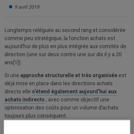
9 avril 2019
Longtemps reléguée au second rang et considérée
comme peu stratégique, la fonction achats est
aujourd’hui de plus en plus intégrée aux comités de
direction (une sur deux contre une sur dix il y a 20
ans[1]).
Si une
approche structurelle et très organisée
est
déjà mise en place dans les directions achats
directs elle
s’étend également aujourd’hui aux
achats indirects
; avec comme objectif une
optimisation des coûts pour un volume d’achats
toujours plus conséquent.
Cette volonté de structurer peut prendre plusieurs