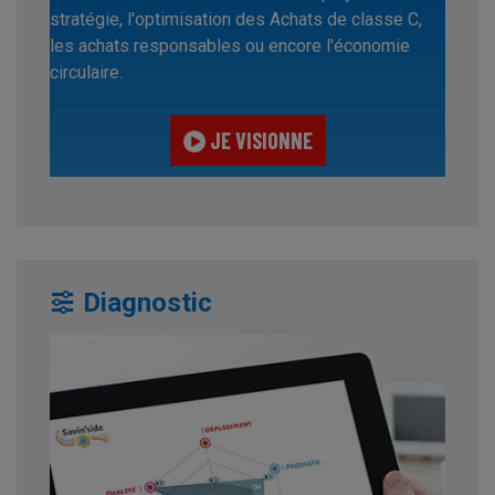
stratégie, l'optimisation des Achats de classe C,
les achats responsables ou encore l'économie
circulaire.
JE VISIONNE
Diagnostic