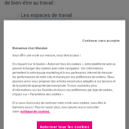
de bien-être au travail :
Les espaces de travail
Les équipements
Outil de bien-être au travail n°1 : les
Continuer sans accepter
espaces de travail
Bienvenue chez Manutan
Vous offrir une visite sur-mesure, nous tient à cœur !
En cliquant sur le bouton « Autoriser tous les cookies », notre plateforme web va
22 % des répondants affirment être très satisfaits de
pouvoir échanger des cookies avec votre navigateur. Ces informations
permettent à notre équipe marketing et à nos partenaires internet de mesurer
leurs lieux de travail et estiment que ces derniers
les performances de notre site, et d'analyser vos préférences de contenu. Nous
sont adaptés à leurs besoins.
pouvons ainsi vous proposer des articles encore plus adaptés à vos besoins et
de la publicité appropriée/personnalisée. Si vous souhaitez plus
d'informations sur les finalités et choisir vos préférences par type de cookies,
Aujourd’hui, deux tiers des actifs travaillent dans un
cliquez sur « Paramètres des cookies ».
bureau fermé contre un tiers dans un espace
Et si vous choisissez de continuer votre visite sans cookies, vous êtes le
bienvenu aussi ! Pour en savoir plus, vous pouvez aussi consulter
collectif ouvert. Aussi, le flex office (le fait de ne pas
notre
politique de cookies.
disposer d’un poste de travail attitré) se démocratise
et concerne désormais 14 % des actifs. Bonne
Autoriser tous les cookies