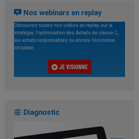
Nos webinars en replay
Découvrez toutes nos vidéos en replay sur la
stratégie, l'optimisation des Achats de classe C,
les achats responsables ou encore l'économie
circulaire.
JE VISIONNE
Diagnostic