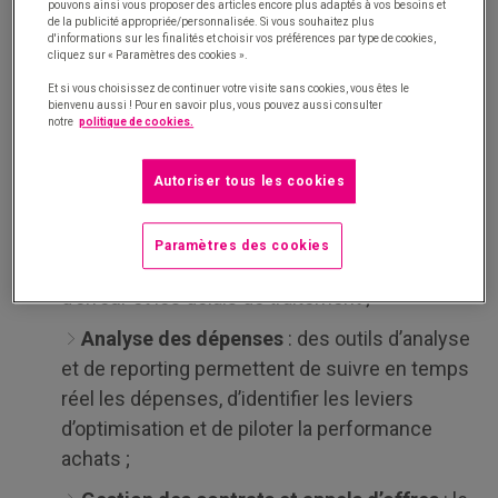
pouvons ainsi vous proposer des articles encore plus adaptés à vos besoins et
Centralisation des données
: toutes les
de la publicité appropriée/personnalisée. Si vous souhaitez plus
d'informations sur les finalités et choisir vos préférences par type de cookies,
informations achats, fournisseurs, contrats et
cliquez sur « Paramètres des cookies ».
historiques de commandes sont regroupées
Et si vous choisissez de continuer votre visite sans cookies, vous êtes le
dans une seule plateforme, facilitant l’accès et
bienvenu aussi ! Pour en savoir plus, vous pouvez aussi consulter
notre
politique de cookies.
la gestion ;
Automatisation des processus
: les tâches
Autoriser tous les cookies
répétitives (validation des demandes, émission
des commandes, rapprochement des factures)
Paramètres des cookies
sont automatisées, réduisant les risques
d’erreur et les délais de traitement ;
Analyse des dépenses
: des outils d’analyse
et de reporting permettent de suivre en temps
réel les dépenses, d’identifier les leviers
d’optimisation et de piloter la performance
achats ;