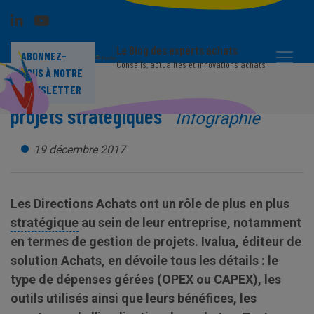
Le Blog des experts achats
ABONNEZ-
Conseils, actualités et innovations achats
VOUS À NOTRE
Les Directions Achats au cœur des
NEWSLETTER
projets stratégiques
Infographie
19 décembre 2017
Les Directions Achats ont un rôle de plus en plus
stratégique
au sein de leur entreprise, notamment
en termes de gestion de projets. Ivalua, éditeur de
solution Achats, en dévoile tous les détails : le
type de dépenses gérées (OPEX ou CAPEX), les
outils utilisés ainsi que leurs bénéfices, les