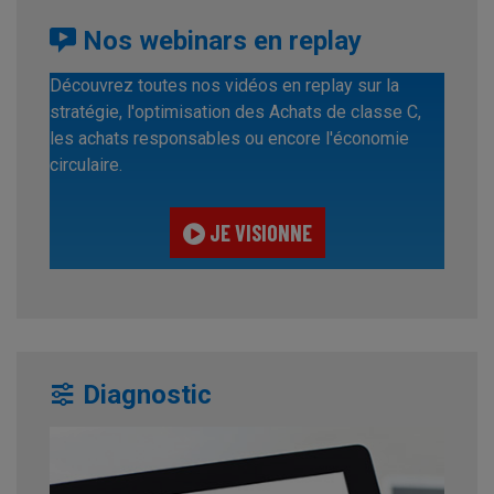
Nos webinars en replay
Découvrez toutes nos vidéos en replay sur la
stratégie, l'optimisation des Achats de classe C,
les achats responsables ou encore l'économie
circulaire.
JE VISIONNE
Diagnostic