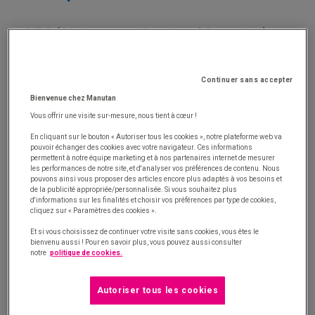
La MRO (
Maintenance, Repair and Operations
)
couvre l’ensemble des pièces de maintenance
permettant de réparer ou de soutenir les opérations
Continuer sans accepter
de production.
Bienvenue chez Manutan
Vous offrir une visite sur-mesure, nous tient à cœur !
Classée dans la famille des
achats indirects
, cette
catégorie d’achat joue un rôle essentiel dans les
En cliquant sur le bouton « Autoriser tous les cookies », notre plateforme web va
pouvoir échanger des cookies avec votre navigateur. Ces informations
opérations quotidiennes.
permettent à notre équipe marketing et à nos partenaires internet de mesurer
les performances de notre site, et d'analyser vos préférences de contenu. Nous
pouvons ainsi vous proposer des articles encore plus adaptés à vos besoins et
Cependant, elle fait souvent l’objet d’une approche
de la publicité appropriée/personnalisée. Si vous souhaitez plus
d'informations sur les finalités et choisir vos préférences par type de cookies,
décentralisée. Cela signifie que chaque site procède
cliquez sur « Paramètres des cookies ».
à ses propres achats, sans aucune consolidation
Et si vous choisissez de continuer votre visite sans cookies, vous êtes le
des données et des dépenses.
bienvenu aussi ! Pour en savoir plus, vous pouvez aussi consulter
notre
politique de cookies.
MRO : une stratégie achat en trois
Autoriser tous les cookies
étapes