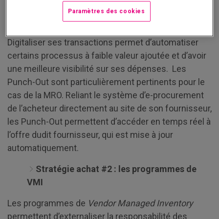
Paramètres des cookies
Stratégie achat #1 : les solutions digitales
Digitaliser ses transactions permet d’automatiser
certains processus à faible valeur ajoutée et d’avoir
une meilleure visibilité sur ses dépenses. Les
Punch-Out sont particulièrement pertinents pour le
cas de la MRO. Reliant le système d’e-procurement
de l’acheteur directement au site de son fournisseur,
les Punch-Out permettent d’accéder en temps réel à
l’offre dudit fournisseur, qui est mise à jour
automatiquement.
Stratégie achat #2 : les programmes de
VMI
Les programmes de
Vendor Managed Inventory
permettent d’externaliser la responsabilité des