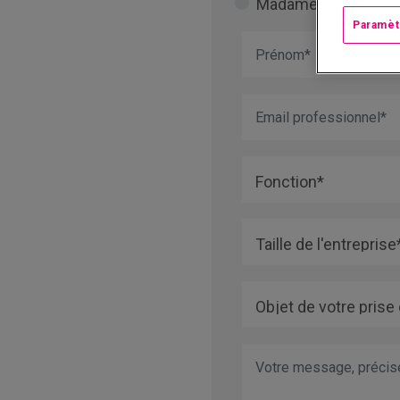
Madame
Monsi
Paramèt