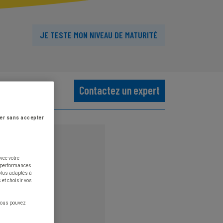
JE TESTE MON NIVEAU DE MATURITÉ
Notre blog
Contactez un expert
er sans accepter
vec votre
s performances
 plus adaptés à
 et choisir vos
 vous pouvez