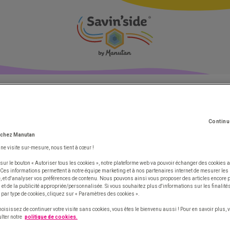
s cachés
Vos leviers d'optimisation
Continu
 chez Manutan
E PRÉSENTE À VOS CÔTÉS
une visite sur-mesure, nous tient à cœur !
sur le bouton « Autoriser tous les cookies », notre plateforme web va pouvoir échanger des cookies a
 Ces informations permettent à notre équipe marketing et à nos partenaires internet de mesurer le
te, et d'analyser vos préférences de contenu. Nous pouvons ainsi vous proposer des articles encore
et de la publicité appropriée/personnalisée. Si vous souhaitez plus d'informations sur les finalités
ont disponibles pour répondre à toutes vos questions.
 par type de cookies, cliquez sur « Paramètres des cookies ».
 le formulaire ci-dessous pour les contacter.
hoisissez de continuer votre visite sans cookies, vous êtes le bienvenu aussi ! Pour en savoir plus,
lter notre
politique de cookies.