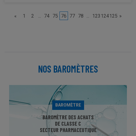
«
1
2
...
74
75
76
77
78
...
123
124
125
»
NOS BAROMÈTRES
BAROMÈTRE
BAROMÈTRE DES ACHATS
DE CLASSE C
SECTEUR PHARMACEUTIQUE