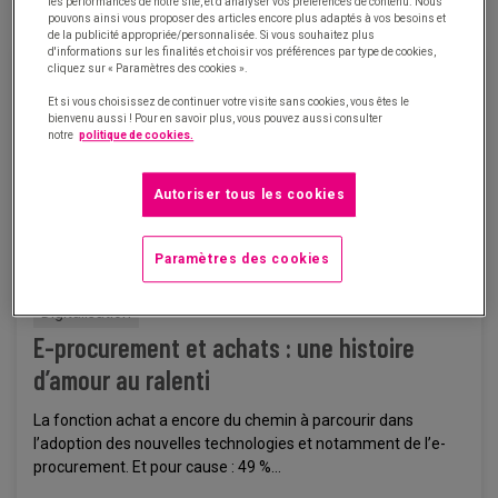
les performances de notre site, et d'analyser vos préférences de contenu. Nous
pouvons ainsi vous proposer des articles encore plus adaptés à vos besoins et
de la publicité appropriée/personnalisée. Si vous souhaitez plus
d'informations sur les finalités et choisir vos préférences par type de cookies,
cliquez sur « Paramètres des cookies ».
Et si vous choisissez de continuer votre visite sans cookies, vous êtes le
bienvenu aussi ! Pour en savoir plus, vous pouvez aussi consulter
notre
politique de cookies.
Autoriser tous les cookies
Paramètres des cookies
Digitalisation
E-procurement et achats : une histoire
d’amour au ralenti
La fonction achat a encore du chemin à parcourir dans
l’adoption des nouvelles technologies et notamment de l’e-
procurement. Et pour cause : 49 %...