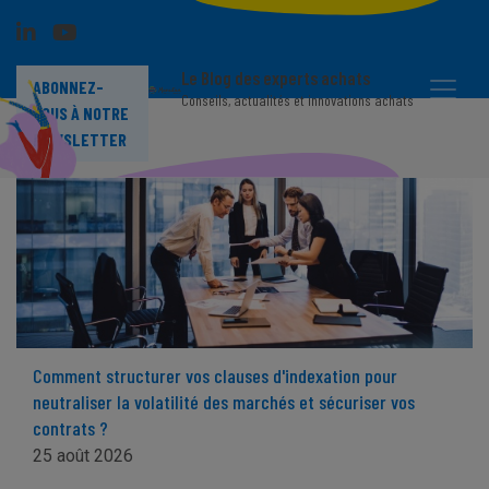
Le Blog des experts achats
ABONNEZ-
Conseils, actualités et innovations achats
VOUS À NOTRE
NEWSLETTER
Comment structurer vos clauses d'indexation pour
neutraliser la volatilité des marchés et sécuriser vos
contrats ?
25 août 2026