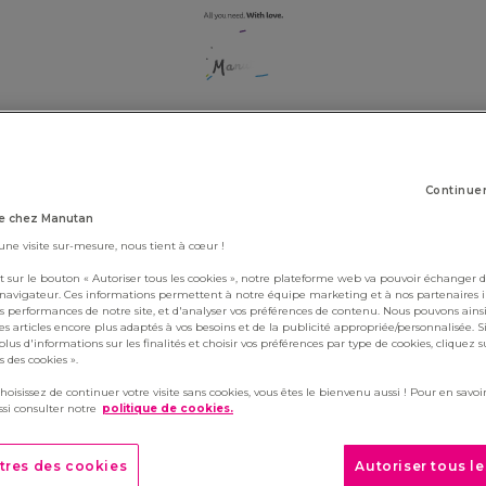
OUR VACANCIES
Continue
e chez Manutan
 une visite sur-mesure, nous tient à cœur !
active, pour consulter les offres actuelles,
t sur le bouton « Autoriser tous les cookies », notre plateforme web va pouvoir échanger d
nymore, to see all our current vacancies,
c
 navigateur. Ces informations permettent à notre équipe marketing et à nos partenaires 
s performances de notre site, et d'analyser vos préférences de contenu. Nous pouvons ains
s articles encore plus adaptés à vos besoins et de la publicité appropriée/personnalisée. S
lus d'informations sur les finalités et choisir vos préférences par type de cookies, cliquez s
 des cookies ».
choisissez de continuer votre visite sans cookies, vous êtes le bienvenu aussi ! Pour en savoir
si consulter notre
politique de cookies.
tres des cookies
Autoriser tous l