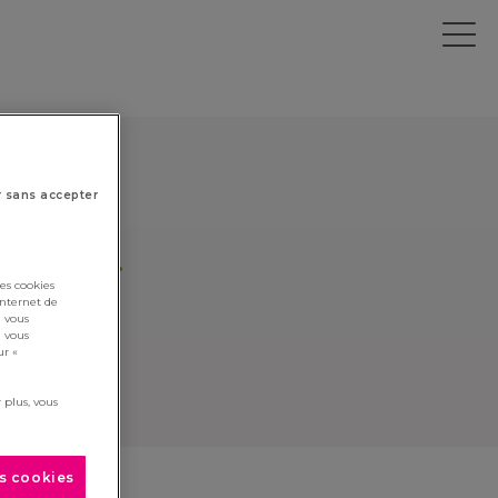
r sans accepter
cliquez ici
.
es cookies
lick here
.
internet de
i vous
i vous
ur «
 plus, vous
es cookies