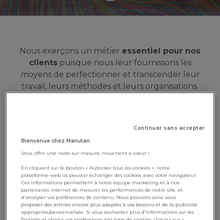
Nous exerçons un métier
essentiel pour nos
clients
puisque nous leur fournissons les
moyens de perfectionner et transcender leur
travail, leurs méthodes et leurs organisations.
Il existe également toute une partie de notre
activité moins visible et, pourtant, toute aussi
Continuer sans accepter
importante : la logistique, le digital, le conseil, le
sourcing… et tant d’autres.
Bienvenue chez Manutan
Vous offrir une visite sur-mesure, nous tient à cœur !
Dans chacune des activités, nous développons
En cliquant sur le bouton « Autoriser tous les cookies », notre
des
méthodes
et des
principes de
plateforme web va pouvoir échanger des cookies avec votre navigateur.
Ces informations permettent à notre équipe marketing et à nos
collaboration
novateurs. Des principes qui nous
partenaires internet de mesurer les performances de notre site, et
démarquent et nous accordent un
temps
d'analyser vos préférences de contenu. Nous pouvons ainsi vous
proposer des articles encore plus adaptés à vos besoins et de la publicité
d’avance
.
appropriée/personnalisée. Si vous souhaitez plus d'informations sur les
finalités et choisir vos préférences par type de cookies, cliquez sur «