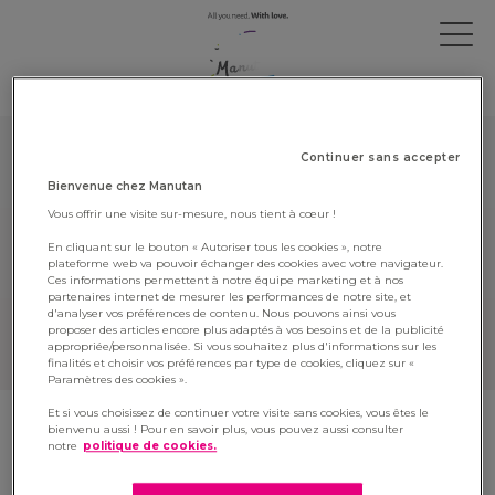
OUR VACANCIES
Continuer sans accepter
Bienvenue chez Manutan
Cette offre d'emploi n'est plus active,
Vous offrir une visite sur-mesure, nous tient à cœur !
pour consulter les offres actuelles,
cliquez ici
.
En cliquant sur le bouton « Autoriser tous les cookies », notre
plateforme web va pouvoir échanger des cookies avec votre navigateur.
This vacancy is not available anymore,
Ces informations permettent à notre équipe marketing et à nos
partenaires internet de mesurer les performances de notre site, et
to see all our current vacancies,
click
d'analyser vos préférences de contenu. Nous pouvons ainsi vous
proposer des articles encore plus adaptés à vos besoins et de la publicité
here
.
appropriée/personnalisée. Si vous souhaitez plus d'informations sur les
finalités et choisir vos préférences par type de cookies, cliquez sur «
Paramètres des cookies ».
Et si vous choisissez de continuer votre visite sans cookies, vous êtes le
bienvenu aussi ! Pour en savoir plus, vous pouvez aussi consulter
Mentions légales
•
Cookies et données personnelles
notre
politique de cookies.
•
Contacts
•
Plan du site
•
Éthique et anticorruption