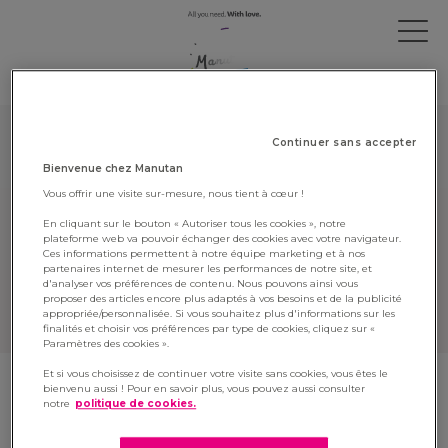
OUR VACANCIES
Continuer sans accepter
Bienvenue chez Manutan
Cette offre d'emploi n'est plus active,
Vous offrir une visite sur-mesure, nous tient à cœur !
pour consulter les offres actuelles,
cliquez ici
.
En cliquant sur le bouton « Autoriser tous les cookies », notre
plateforme web va pouvoir échanger des cookies avec votre navigateur.
This vacancy is not available anymore,
Ces informations permettent à notre équipe marketing et à nos
partenaires internet de mesurer les performances de notre site, et
to see all our current vacancies,
click
d'analyser vos préférences de contenu. Nous pouvons ainsi vous
proposer des articles encore plus adaptés à vos besoins et de la publicité
here
.
appropriée/personnalisée. Si vous souhaitez plus d'informations sur les
finalités et choisir vos préférences par type de cookies, cliquez sur «
Paramètres des cookies ».
Et si vous choisissez de continuer votre visite sans cookies, vous êtes le
bienvenu aussi ! Pour en savoir plus, vous pouvez aussi consulter
Mentions légales
•
Cookies et données personnelles
notre
politique de cookies.
•
Contacts
•
Plan du site
•
Éthique et anticorruption