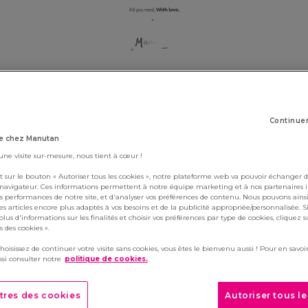
OUR VACANCIES
Continue
e chez Manutan
 une visite sur-mesure, nous tient à cœur !
active, pour consulter les offres actuelles,
t sur le bouton « Autoriser tous les cookies », notre plateforme web va pouvoir échanger d
nymore, to see all our current vacancies,
c
 navigateur. Ces informations permettent à notre équipe marketing et à nos partenaires 
s performances de notre site, et d'analyser vos préférences de contenu. Nous pouvons ains
s articles encore plus adaptés à vos besoins et de la publicité appropriée/personnalisée. S
lus d'informations sur les finalités et choisir vos préférences par type de cookies, cliquez s
 des cookies ».
choisissez de continuer votre visite sans cookies, vous êtes le bienvenu aussi ! Pour en savoir
si consulter notre
politique de cookies.
tres des cookies
Autoriser tous l