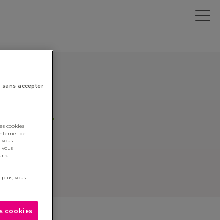
r sans accepter
cliquez ici
.
es cookies
lick here
.
internet de
i vous
i vous
ur «
 plus, vous
es cookies