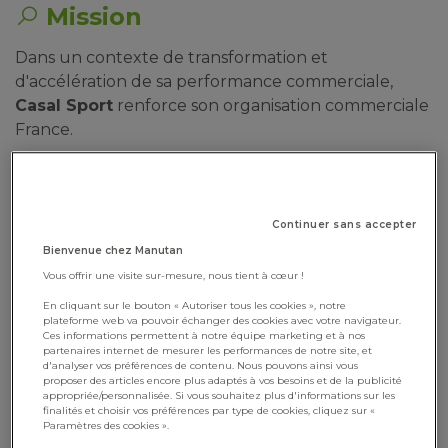
Mission
Dans un contexte de transformation et
d'accélération de sa performance commerciale,
Casal Sport
renforce son organisation commerciale
France.
Rattaché(e) au
Directeur Général et membre du
Comité de Direction,
vous avez pour mission
principale de
porter et déployer un plan
Continuer sans accepter
commercial déjà structuré
, d'en garantir la bonne
Bienvenue chez Manutan
application sur l'ensemble du territoire national et
Vous offrir une visite sur-mesure, nous tient à cœur !
d'en piloter la performance dans la durée.
En cliquant sur le bouton « Autoriser tous les cookies », notre
plateforme web va pouvoir échanger des cookies avec votre navigateur.
Le poste s'inscrit dans une logique de
continuité,
Ces informations permettent à notre équipe marketing et à nos
de rigueur et de jeu collectif
, avec un fort enjeu
partenaires internet de mesurer les performances de notre site, et
d'analyser vos préférences de contenu. Nous pouvons ainsi vous
de
montée en compétences des équipes
, de
proposer des articles encore plus adaptés à vos besoins et de la publicité
appropriée/personnalisée. Si vous souhaitez plus d'informations sur les
structuration des méthodes commerciales et
finalités et choisir vos préférences par type de cookies, cliquez sur «
d'évolution vers un commerce plus
data-driven,
Paramètres des cookies ».