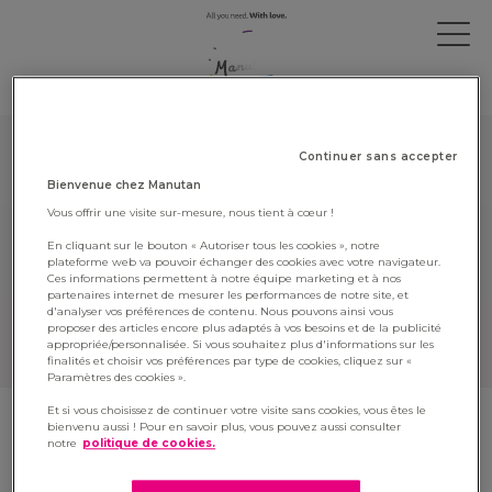
OUR VACANCIES
Continuer sans accepter
Bienvenue chez Manutan
Cette offre d'emploi n'est plus active,
Vous offrir une visite sur-mesure, nous tient à cœur !
pour consulter les offres actuelles,
cliquez ici
.
En cliquant sur le bouton « Autoriser tous les cookies », notre
plateforme web va pouvoir échanger des cookies avec votre navigateur.
This vacancy is not available anymore,
Ces informations permettent à notre équipe marketing et à nos
partenaires internet de mesurer les performances de notre site, et
to see all our current vacancies,
click
d'analyser vos préférences de contenu. Nous pouvons ainsi vous
proposer des articles encore plus adaptés à vos besoins et de la publicité
here
.
appropriée/personnalisée. Si vous souhaitez plus d'informations sur les
finalités et choisir vos préférences par type de cookies, cliquez sur «
Paramètres des cookies ».
Et si vous choisissez de continuer votre visite sans cookies, vous êtes le
bienvenu aussi ! Pour en savoir plus, vous pouvez aussi consulter
Mentions légales
•
Cookies et données personnelles
notre
politique de cookies.
•
Contacts
•
Plan du site
•
Éthique et anticorruption