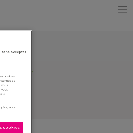
r sans accepter
cliquez ici
.
es cookies
lick here
.
internet de
i vous
i vous
ur «
 plus, vous
es cookies