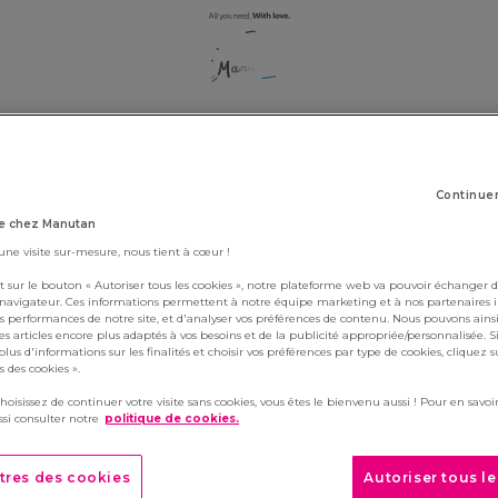
OUR VACANCIES
Continue
e chez Manutan
 une visite sur-mesure, nous tient à cœur !
active, pour consulter les offres actuelles,
t sur le bouton « Autoriser tous les cookies », notre plateforme web va pouvoir échanger d
nymore, to see all our current vacancies,
c
 navigateur. Ces informations permettent à notre équipe marketing et à nos partenaires 
s performances de notre site, et d'analyser vos préférences de contenu. Nous pouvons ains
s articles encore plus adaptés à vos besoins et de la publicité appropriée/personnalisée. S
lus d'informations sur les finalités et choisir vos préférences par type de cookies, cliquez s
 des cookies ».
choisissez de continuer votre visite sans cookies, vous êtes le bienvenu aussi ! Pour en savoir
si consulter notre
politique de cookies.
tres des cookies
Autoriser tous l