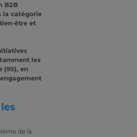
on B2B
s la catégorie
Bien-être et
itiatives
otamment les
 (95), en
l’engagement
les
blème de la