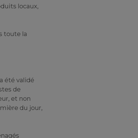
duits locaux,
 toute la
a été validé
stes de
eur, et non
lumière du jour,
ménagés