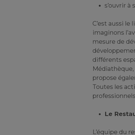
s’ouvrir à 
C’est aussi le
imaginons l’av
mesure de dé
développement
différents espa
Médiathèque, s
propose égalem
Toutes les act
professionnels
Le Restau
L’équipe du re