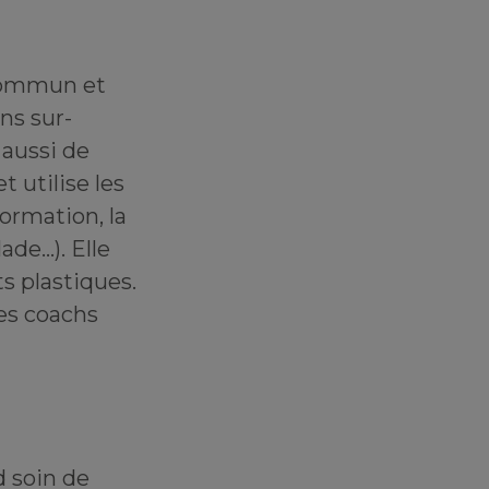
 commun et
ns sur-
aussi de
 utilise les
formation, la
ade…). Elle
s plastiques.
des coachs
d soin de