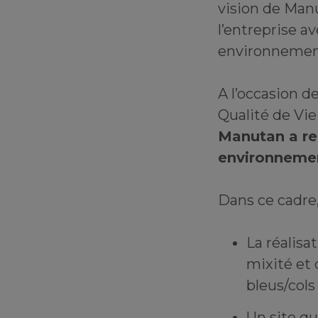
vision de Man
l’entreprise a
environnemen
A l’occasion d
Qualité de Vie 
Manutan a reç
environnement
Dans ce cadre,
La réalisa
mixité et 
bleus/cols
Un site qu