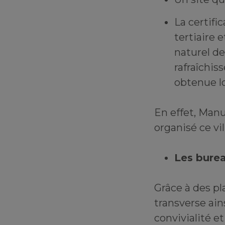
La certif
tertiaire 
naturel de
rafraîchiss
obtenue lo
En effet, Manu
organisé ce vi
Les burea
Grâce à des pl
transverse ai
convivialité et