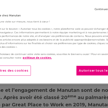
Continue
e chez Manutan
 une visite sur-mesure, nous tient à cœur !
t sur le bouton « Autoriser tous les cookies », notre plateforme web va pouvoir échanger d
 navigateur. Ces informations permettent à notre équipe marketing et à nos partenaires 
s performances de notre site, et d'analyser vos préférences de contenu. Nous pouvons ains
 du Bien-être & de la Quali
s articles encore plus adaptés à vos besoins et de la publicité appropriée/personnalisée. S
lus d'informations sur les finalités et choisir vos préférences par type de cookies, cliquez s
ravail 2019 : Manutan rempo
 des cookies ».
choisissez de continuer votre visite sans cookies, vous êtes le bienvenu aussi ! Pour en savoir
dans la catégorie « Meilleur
si consulter notre
politique de cookies.
ement de travail »
tres des cookies
Autoriser tous l
19
e et l’engagement de Manutan sont de n
ème
 Après avoir été classé 20
au palmarès
 par Great Place to Work en 2019, Manuta