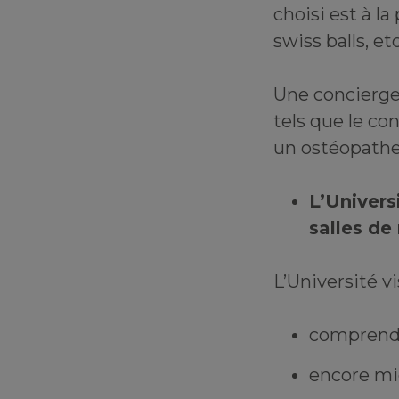
choisi est à l
swiss balls, etc
Une concierge
tels que le con
un ostéopathe
L’Univers
salles de
L’Université v
comprendr
encore mie