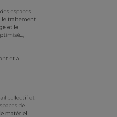
 des espaces
r le traitement
ge et le
ptimisé...,
ant et a
l collectif et
espaces de
 le matériel