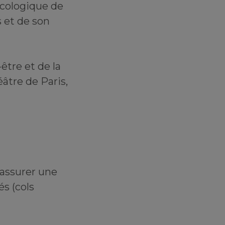
écologique de
s et de son
être et de la
éâtre de Paris,
 assurer une
s (cols