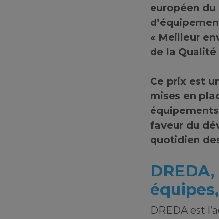
européen du 
d’équipements
« Meilleur en
de la Qualité
Ce prix est u
mises en pla
équipements i
faveur du dé
quotidien des
DREDA, u
équipes
DREDA est l’a