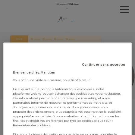
Continuer sans accepter
Bienvenue chez Manutan
Vous offrir une visite sur-mesure, nous tient à cœur !
En cliquant sur le bouton « Autoriser tous les cookies », notre
plateforme web va pouvoir échanger des cookies avec votre navigateur.
Ces informations permettent à notre équipe marketing et à nos
partenaires internet de mesurer les performances de notre site, et
d'analyser vos préférences de contenu. Nous pouvons ainsi vous
Manutan France renouvelle sa
proposer des articles encore plus adaptés à vos besoins et de la publicité
appropriée/personnalisée. Si vous souhaitez plus d'informations sur les
médaille d’argent EcoVadis
finalités et choisir vos préférences par type de cookies, cliquez sur «
Paramètres des cookies ».
6 avril 2021
Et si vous choisissez de continuer votre visite sans cookies, vous êtes le