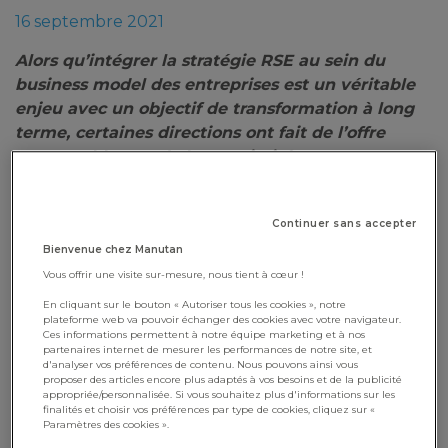
16 septembre 2021
Alors qu’intégrer la stratégie RSE au sein du
business model des entreprises est un véritable
enjeu avec un objectif de transformation à long
terme, certaines directions ont fait de l’offre
responsable une de leurs priorités.
Que cela soit en raison des convictions
personnelles des membres de la direction, pour
Continuer sans accepter
satisfaire les attentes des clients ou encore pour
s’adapter à la nouvelle réglementation qui
Bienvenue chez Manutan
s’accélère, le sujet de la RSE est plus que jamais
Vous offrir une visite sur-mesure, nous tient à cœur !
au cœur de leur stratégie !
En cliquant sur le bouton « Autoriser tous les cookies », notre
plateforme web va pouvoir échanger des cookies avec votre navigateur.
Les étapes clés de la mise en
Ces informations permettent à notre équipe marketing et à nos
partenaires internet de mesurer les performances de notre site, et
place et la diffusion d’une offre
d'analyser vos préférences de contenu. Nous pouvons ainsi vous
proposer des articles encore plus adaptés à vos besoins et de la publicité
responsable dans le BtoB
appropriée/personnalisée. Si vous souhaitez plus d'informations sur les
finalités et choisir vos préférences par type de cookies, cliquez sur «
Paramètres des cookies ».
S’engager dans une démarche RSE et proposer