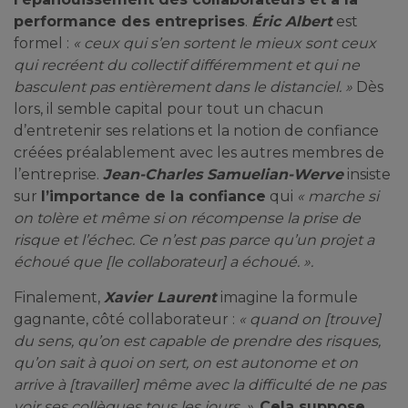
performance des entreprises
.
Éric Albert
est
formel :
« ceux qui s’en sortent le mieux sont ceux
qui recréent du collectif différemment et qui ne
basculent pas entièrement dans le distanciel. »
Dès
lors, il semble capital pour tout un chacun
d’entretenir ses relations et la notion de confiance
créées préalablement avec les autres membres de
l’entreprise.
Jean-Charles Samuelian-Werve
insiste
sur
l’importance de la confiance
qui
« marche si
on tolère et même si on récompense la prise de
risque et l’échec. Ce n’est pas parce qu’un projet a
échoué que [le collaborateur] a échoué. ».
Finalement,
Xavier Laurent
imagine la formule
gagnante, côté collaborateur :
« quand on [trouve]
du sens, qu’on est capable de prendre des risques,
qu’on sait à quoi on sert, on est autonome et on
arrive à [travailler] même avec la difficulté de ne pas
voir ses collègues tous les jours. ».
Cela suppose,