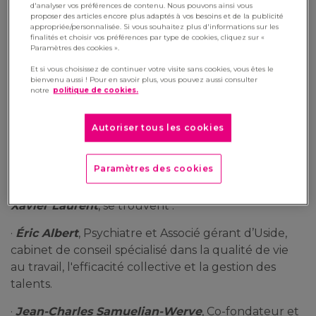
d'analyser vos préférences de contenu. Nous pouvons ainsi vous
19 janvier 2021
proposer des articles encore plus adaptés à vos besoins et de la publicité
appropriée/personnalisée. Si vous souhaitez plus d'informations sur les
finalités et choisir vos préférences par type de cookies, cliquez sur «
En partenariat avec Manutan, la chaîne
Paramètres des cookies ».
télévisée BSMART aborde le sujet du
Et si vous choisissez de continuer votre visite sans cookies, vous êtes le
management à distance, à travers son émission
bienvenu aussi ! Pour en savoir plus, vous pouvez aussi consulter
notre
politique de cookies.
« SMART@WORK ». À cette occasion,
Xavier
Laurent
, Directeur Fusions et Acquisitions du
Groupe évoque avec les invités le management
Autoriser tous les cookies
de demain.
Paramètres des cookies
Sur le plateau, aux côtés d’
Aurélie Planeix
,
journaliste et présentatrice de l’émission et de
Xavier Laurent
, se trouvent :
·
Éric Albert
, Psychiatre et Associé gérant d’Uside,
cabinet de conseil spécialisé dans la qualité de vie
au travail, l'efficacité collective et la gestion des
talents.
·
Jean-Charles Samuelian-Werve
, Co-fondateur et