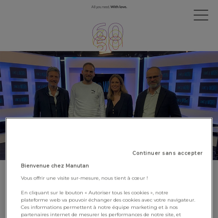
Continuer sans accepter
Bienvenue chez Manutan
SMART@WORK : le
Vous offrir une visite sur-mesure, nous tient à cœur !
management à l’heure du
En cliquant sur le bouton « Autoriser tous les cookies », notre
plateforme web va pouvoir échanger des cookies avec votre navigateur.
travail à distance
Ces informations permettent à notre équipe marketing et à nos
partenaires internet de mesurer les performances de notre site, et