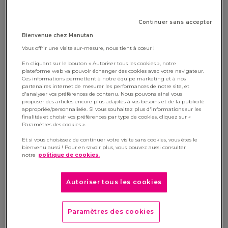
et sociale ?
Continuer sans accepter
29 septembre 2022
Bienvenue chez Manutan
Engagé en faveur d’un commerce plus
Vous offrir une visite sur-mesure, nous tient à cœur !
responsable, le groupe Manutan souhaite
En cliquant sur le bouton « Autoriser tous les cookies », notre
promouvoir l’économie circulaire auprès de
plateforme web va pouvoir échanger des cookies avec votre navigateur.
Ces informations permettent à notre équipe marketing et à nos
l’ensemble de son écosystème. C’est dans cette
partenaires internet de mesurer les performances de notre site, et
dynamique que le leader européen du e-
d'analyser vos préférences de contenu. Nous pouvons ainsi vous
proposer des articles encore plus adaptés à vos besoins et de la publicité
commerce BtoB crée un bureau issu à 98 % du
appropriée/personnalisée. Si vous souhaitez plus d'informations sur les
réemploi, intitulé «
Séléné
». La conception de ce
finalités et choisir vos préférences par type de cookies, cliquez sur «
Paramètres des cookies ».
tout premier produit, en partenariat avec des
Et si vous choisissez de continuer votre visite sans cookies, vous êtes le
experts de l’économie circulaire, constitue une
bienvenu aussi ! Pour en savoir plus, vous pouvez aussi consulter
nouvelle étape dans le développement de son
notre
politique de cookies.
offre éco-responsable.
Autoriser tous les cookies
Manutan, qui intègre les enjeux de durabilité au
cœur de son business model et qui a
pour
ambition de devenir un acteur clé de
Paramètres des cookies
l’économie circulaire dans le BtoB
, s’est associé à