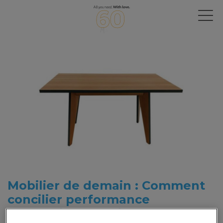
Mobilier de demain : Comment
concilier performance
économique, environnementale