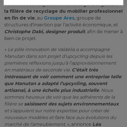
Valdelia
,
éco-organisme en charge d’organiser
la filière de recyclage du mobilier professionnel
en fin de vie
, au
Groupe Ares
, groupe de
structures d'insertion par l'activité économique, et
Christophe Dabi, designer produit
, afin de mener à
bien ce projet.
« Le pôle innovation de Valdelia a accompagné
Manutan dans son projet d’upcycling depuis les
premières réflexions jusqu’à l’approvisionnement
en matériaux de seconde vie.
C’était très
intéressant de voir comment une entreprise telle
que Manutan a adapté l’upcycling, souvent
artisanal, à une échelle plus industrielle
. Nous
sommes heureux de voir que les adhérents de la
filière se
saisissent des sujets environnementaux
et s’appuient sur notre expertise pour créer de
nouveaux modèles et faire face aux évolutions du
marché de l’ameublement. »
, annonce
Léa