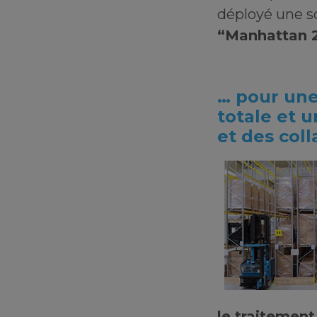
déployé une s
“Manhattan 
… pour une
totale et u
et des coll
le traitement