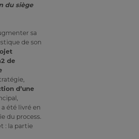
on du siège
’augmenter sa
stique de son
ojet
m2 de
e
tratégie,
ction d’une
ncipal,
a été livré en
ie du process.
 : la partie