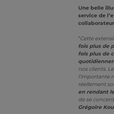
Une belle ill
service de l’e
collaborateur
“
Cette extens
fois plus de 
fois plus d
quotidienn
nos clients. 
l’importante r
réellement sou
en rendant l
de se concentr
Grégoire Kou