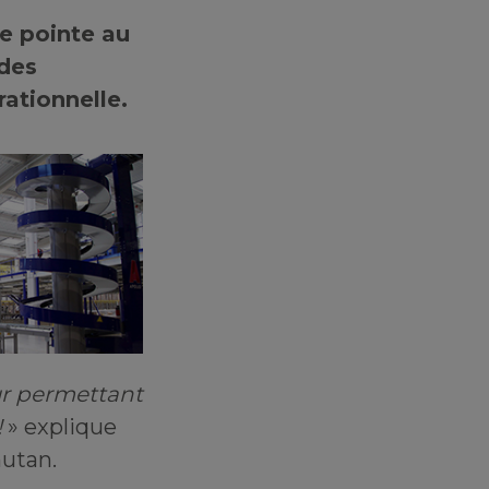
de pointe au
 des
ationnelle.
ur permettant
!
» explique
nutan.