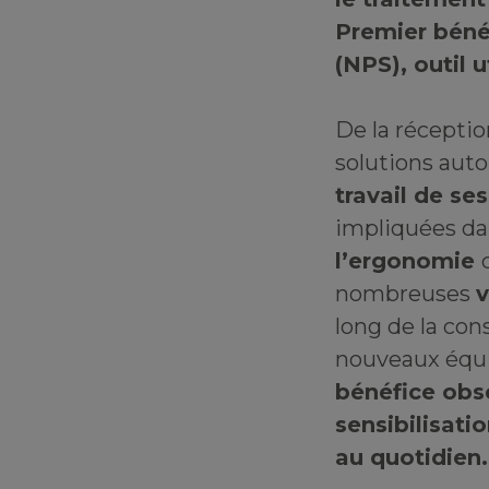
Premier béné
(NPS), outil u
De la récepti
solutions aut
travail de se
impliquées dan
l’ergonomie
nombreuses
v
long de la con
nouveaux équi
bénéfice obse
sensibilisati
au quotidien.