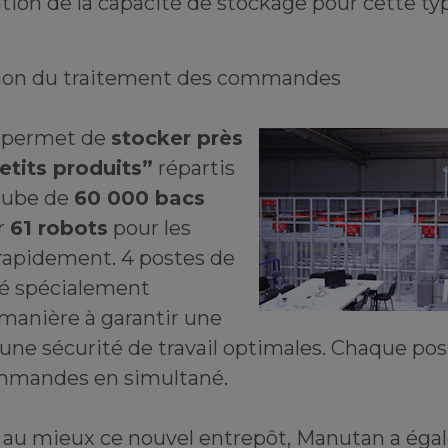
ion de la capacité de stockage pour cette ty
ion du traitement des commandes
permet de
stocker près
tits produits”
répartis
cube de
60 000 bacs
r
61 robots
pour les
 rapidement. 4 postes de
té spécialement
anière à garantir une
une sécurité de travail optimales. Chaque po
ommandes en simultané.
er au mieux ce nouvel entrepôt, Manutan a ég