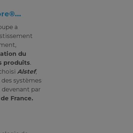
re®...
roupe a
vestissement
mment,
sation du
s produits
.
choisi
Alstef
,
te des systèmes
, devenant par
de France.