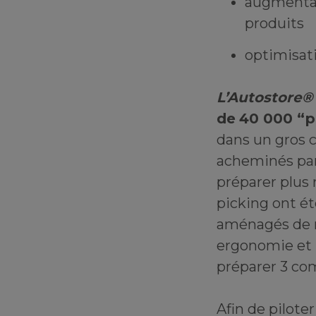
augmentat
produits
optimisat
L’Autostore®
de
40 000
“pe
dans un gros 
acheminés pa
préparer plus
picking ont é
aménagés de m
ergonomie et 
préparer 3 c
Afin de pilot