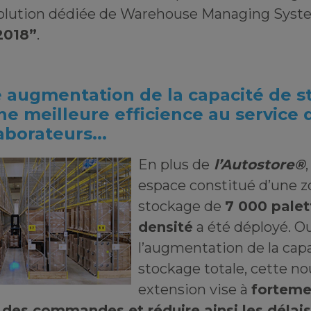
olution dédiée de Warehouse Managing Syste
2018”
.
 augmentation de la capacité de 
ne meilleure efficience au service 
aborateurs...
En plus de
l’Autostore®
espace constitué d’une z
stockage de
7 000 palet
densité
a été déployé. O
l’augmentation de la cap
stockage totale, cette no
extension vise à
forteme
 des commandes et réduire ainsi les délais