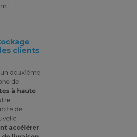
m :
stockage
des clients
, un deuxième
one de
tes à haute
utre
acité de
uvelle
nt accélérer
 de livraison
.