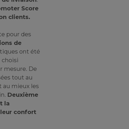
romoter Score
on clients.
te pour des
tions de
stiques ont été
 choisi
sur mesure. De
ées tout au
t au mieux les
in.
Deuxième
t la
leur confort