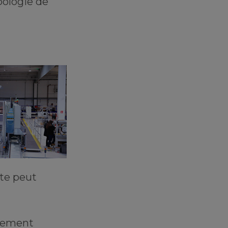
pologie de
ste peut
alement