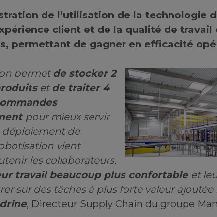
ustration de l’utilisation de la technologie 
xpérience client et de la qualité de travail
s, permettant de gagner en efficacité opér
ion permet
de stocker 2
produits
et
de traiter 4
e commandes
ement
pour mieux servir
Le déploiement de
obotisation vient
tenir les collaborateurs,
eur travail beaucoup plus confortable
et le
er sur des tâches à plus forte valeur ajoutée 
drine
, Directeur Supply Chain du groupe Ma