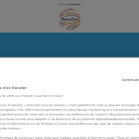
Continue
e chez Manutan
 une visite sur-mesure, nous tient à cœur !
t sur le bouton « Autoriser tous les cookies », notre plateforme web va pouvoir échanger d
 navigateur. Ces informations permettent à notre équipe marketing et à nos partenaires 
s performances de notre site, et d'analyser vos préférences de contenu. Nous pouvons ains
s articles encore plus adaptés à vos besoins et de la publicité appropriée/personnalisée. S
lus d'informations sur les finalités et choisir vos préférences par type de cookies, cliquez s
 des cookies ».
choisissez de continuer votre visite sans cookies, vous êtes le bienvenu aussi ! Pour en savoir