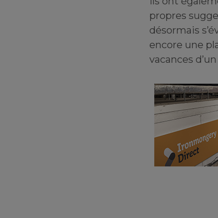
ils ont égalem
propres sugges
désormais s’év
encore une pla
vacances d’un 