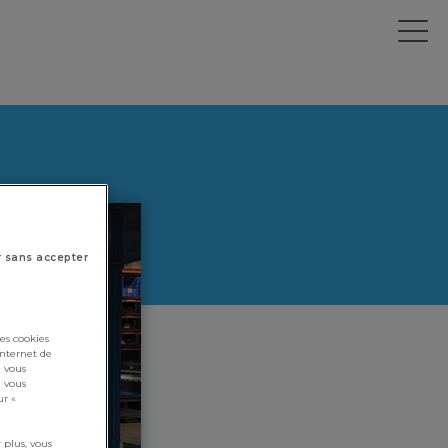
r sans accepter
es cookies
internet de
i vous
i vous
ur «
 plus, vous