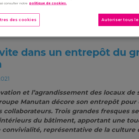
si consulter notre
politique de cookies.
tres des cookies
Autoriser tous l
invite dans un entrepôt du 
n
2021
vation et l’agrandissement des locaux de s
 groupe Manutan décore son entrepôt pour 
 collaborateurs. Trois grandes fresques se
 intérieurs du bâtiment, apportant une to
 convivialité, représentative de la culture 