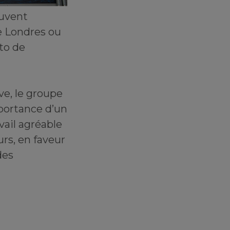
euvent
de Londres ou
to de
ive, le groupe
portance d’un
ail agréable
urs, en faveur
des