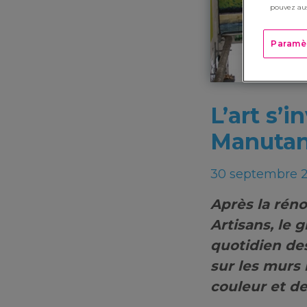
pouvez aus
Paramè
L’art s’
Manuta
30 septembre 
Après la réno
Artisans, le
quotidien des
sur les murs
couleur et de