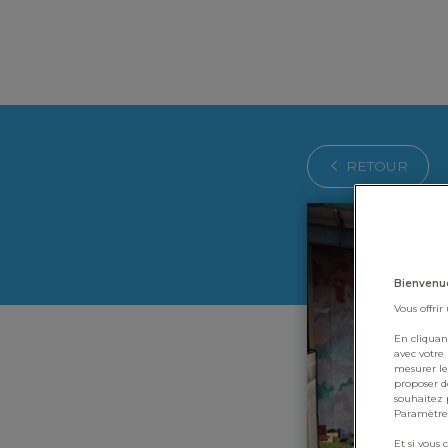
RETOUR
Bienvenu
Vous offrir
En cliquan
avec votre
mesurer le
proposer de
souhaitez p
Paramètres
Et si vous 