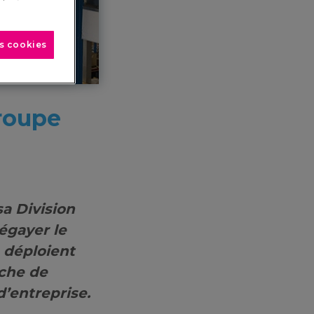
es cookies
groupe
a Division
égayer le
 déploient
uche de
d’entreprise.