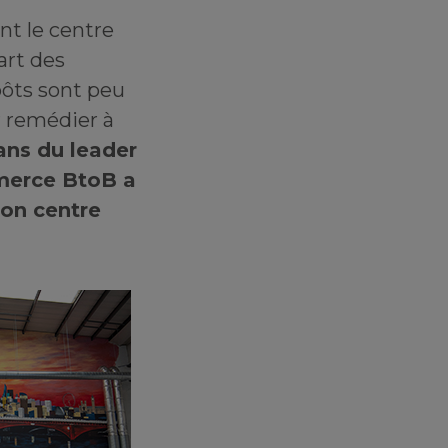
nt le centre
art des
pôts sont peu
 remédier à
sans du leader
merce BtoB a
son centre